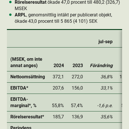
Rörelseresultat
ökade 47,0 procent till 480,2 (326,7)
MSEK
ARPL
, genomsnittlig intäkt per publicerat objekt,
ökade 43,0 procent till 5 865 (4 101) SEK
jul-sep
(MSEK, om inte
annat anges)
2024
2023
Förändring
20
Nettoomsättning
372,1
272,0
36,8%
1030
EBITDA*
207,6
156,0
33,1%
543
EBITDA-
marginal*, %
55,8%
57,4%
-1,6 p.e.
52,
Rörelseresultat*
185,7
136,9
35,6%
480
Periodens