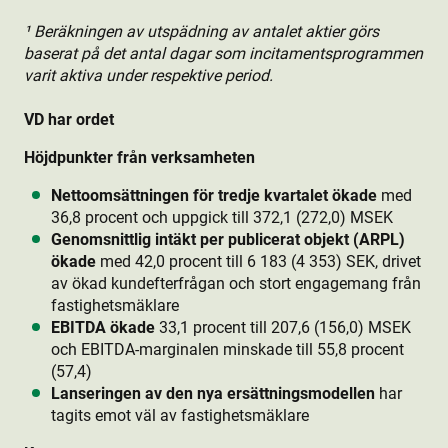
¹ Beräkningen av utspädning av antalet aktie­r görs
baserat på det antal dagar som incitamentsprogrammen
varit aktiva under respektive period.
VD har ordet
Höjdpunkter från verksamheten
Nettoomsättningen för tredje kvartalet ökade
med
36,8 procent och uppgick till 372,1 (272,0) MSEK
Genomsnittlig intäkt per publicerat objekt (ARPL)
ökade
med 42,0 procent till 6 183 (4 353) SEK, drivet
av ökad kundefterfrågan och stort engagemang från
fastighetsmäklare
EBITDA ökade
33,1 procent till 207,6 (156,0) MSEK
och EBITDA-marginalen minskade till 55,8 procent
(57,4)
Lanseringen av den nya ersättningsmodellen
har
tagits emot väl av fastighetsmäklare