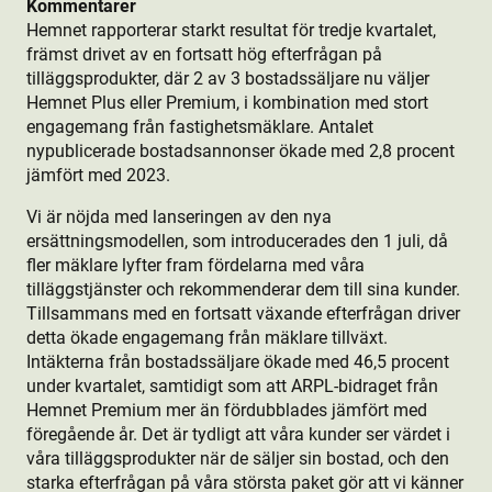
Kommentarer
Hemnet rapporterar starkt resultat för tredje kvartalet,
främst drivet av en fortsatt hög efterfrågan på
tilläggsprodukt­er, där 2 av 3 bostads­säljare nu väljer
Hemnet Plus eller Premium, i kombination med stort
engagemang från fastighetsmäklare. Antalet
nypublicerade bostads­annonser ökade med 2,8 procent
jämfört med 2023.
Vi är nöjda med lanseringen av den nya
ersättningsmodellen, som introducerades den 1 juli, då
fler mäklare lyfter fram fördelarna med våra
tilläggstjänster och rekommenderar dem till sina kunder.
Tillsammans med en fortsatt växande efterfrågan driver
detta ökade engagemang från mäklare tillväxt.
Intäkterna från bostads­säljare ökade med 46,5 procent
under kvartalet, samtidigt som att ARPL-bidraget från
Hemnet Premium mer än fördubblades jämfört med
föregående år. Det är tydligt att våra kunder ser värdet i
våra tilläggsprodukt­er när de säljer sin bostad, och den
starka efterfrågan på våra största paket gör att vi känner