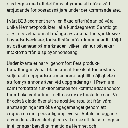
oss trygga med att det finns utrymme att utöka vårt
erbjudande för bostads­säljare under det kommande året.
I vårt B2B-segment ser vi en ökad efterfrågan på våra
unika Hemnet-produkt­er i alla kundsegment. Samtidigt
är vi medvetna om att många av våra partners, inklusive
bostads­utvecklare, fortsatt står inför utmaningar till följd
av osäkerheter på marknaden, vilket i sin tur påverkar
intäkterna från displayannonsering.
Under kvartalet har vi genomfört flera produkt­
förbättringar. Vi har bland annat förenklat för bostads­
säljare att uppgradera sin annons, lagt till möjligheten
att förnya annons även vid uppgradering till Premium,
samt förbättrat funktion­aliteten för kommandeannonser
för att öka vårt utbud i detta skede av bostads­resan. Vi
är också glada över att se positiva resultat från våra
ansträngningar att öka engagemanget genom att
erbjuda en mer personlig upplevelse. Antalet inloggade
användare växer stadigt och vi kan se att de som loggar
in tillbringar betydligt mer tid på Hemnet och