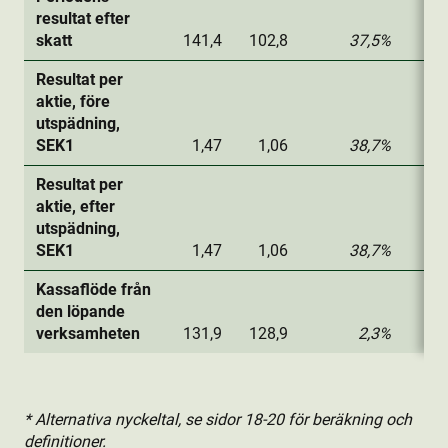
resultat efter
skatt
141,4
102,8
37,5%
362
Resultat per
aktie­, före
utspädning,
SEK1
1,47
1,06
38,7%
3,
Resultat per
aktie­, efter
utspädning,
SEK1
1,47
1,06
38,7%
3,
Kassaflöde från
den löpande
verksamheten
131,9
128,9
2,3%
427
* Alternativa nyckeltal, se sidor 18-20 för beräkning och
definitioner.