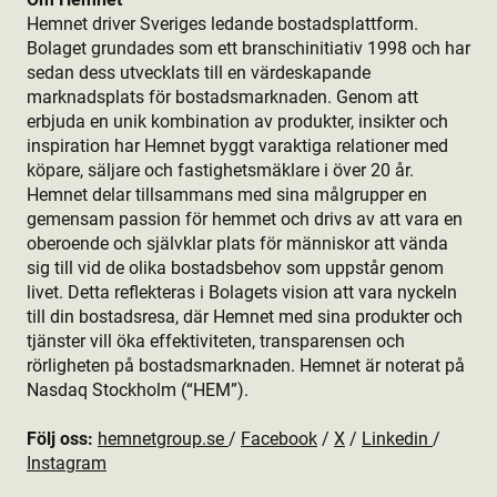
Hemnet driver Sveriges ledande bostads­plattform.
Bolaget grundades som ett branschinitiativ 1998 och har
sedan dess utvecklats till en värdeskapande
marknadsplats för bostads­marknaden. Genom att
erbjuda en unik kombination av produkt­er, insikter och
inspiration har Hemnet byggt varaktiga relationer med
köpare, säljare och fastighetsmäklare i över 20 år.
Hemnet delar tillsammans med sina målgrupper en
gemensam passion för hemmet och drivs av att vara en
oberoende och självklar plats för människor att vända
sig till vid de olika bostads­behov som uppstår genom
livet. Detta reflekteras i Bolagets vision att vara nyckeln
till din bostads­resa, där Hemnet med sina produkt­er och
tjänster vill öka effektiviteten, transparensen och
rörligheten på bostads­marknaden. Hemnet är noterat på
Nasdaq Stockholm (“HEM”).
Följ oss:
hemnetgroup.se
/
Facebook
/
X
/
Linkedin
/
Instagram