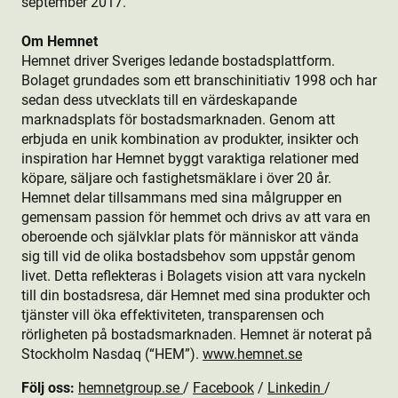
september 2017.
Om Hemnet
Hemnet driver Sveriges ledande bostads­plattform.
Bolaget grundades som ett branschinitiativ 1998 och har
sedan dess utvecklats till en värdeskapande
marknadsplats för bostads­marknaden. Genom att
erbjuda en unik kombination av produkt­er, insikter och
inspiration har Hemnet byggt varaktiga relationer med
köpare, säljare och fastighetsmäklare i över 20 år.
Hemnet delar tillsammans med sina målgrupper en
gemensam passion för hemmet och drivs av att vara en
oberoende och självklar plats för människor att vända
sig till vid de olika bostads­behov som uppstår genom
livet. Detta reflekteras i Bolagets vision att vara nyckeln
till din bostads­resa, där Hemnet med sina produkt­er och
tjänster vill öka effektiviteten, transparensen och
rörligheten på bostads­marknaden. Hemnet är noterat på
Stockholm Nasdaq (“HEM”).
www.hemnet.se
Följ oss:
hemnetgroup.se
/
Facebook
/
Linkedin
/