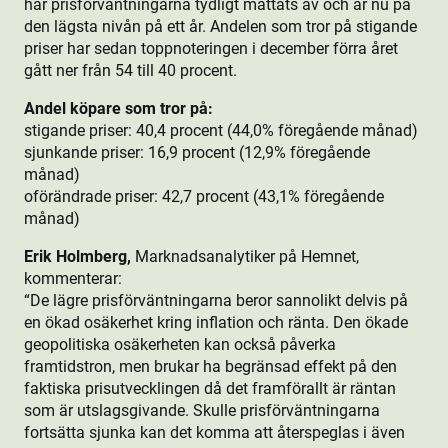
har prisförväntningarna tydligt mattats av och är nu på
den lägsta nivån på ett år. Andelen som tror på stigande
priser har sedan toppnoteringen i december förra året
gått ner från 54 till 40 procent.
Andel köpare som tror på:
stigande priser: 40,4 procent (44,0% föregående månad)
sjunkande priser: 16,9 procent (12,9% föregående
månad)
oförändrade priser: 42,7 procent (43,1% föregående
månad)
Erik Holmberg,
Marknadsanalytiker på Hemnet,
kommenterar:
“De lägre prisförväntningarna beror sannolikt delvis på
en ökad osäkerhet kring inflation och ränta. Den ökade
geopolitiska osäkerheten kan också påverka
framtidstron, men brukar ha begränsad effekt på den
faktiska prisutvecklingen då det framförallt är räntan
som är utslagsgivande. Skulle prisförväntningarna
fortsätta sjunka kan det komma att återspeglas i även