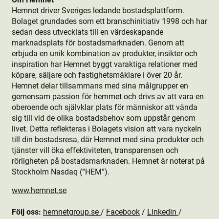
Hemnet driver Sveriges ledande bostads­plattform.
Bolaget grundades som ett branschinitiativ 1998 och har
sedan dess utvecklats till en värdeskapande
marknadsplats för bostads­marknaden. Genom att
erbjuda en unik kombination av produkt­er, insikter och
inspiration har Hemnet byggt varaktiga relationer med
köpare, säljare och fastighetsmäklare i över 20 år.
Hemnet delar tillsammans med sina målgrupper en
gemensam passion för hemmet och drivs av att vara en
oberoende och självklar plats för människor att vända
sig till vid de olika bostads­behov som uppstår genom
livet. Detta reflekteras i Bolagets vision att vara nyckeln
till din bostads­resa, där Hemnet med sina produkt­er och
tjänster vill öka effektiviteten, transparensen och
rörligheten på bostads­marknaden. Hemnet är noterat på
Stockholm Nasdaq (“HEM”).
www.hemnet.se
Följ oss:
hemnetgroup.se
/
Facebook
/
Linkedin
/