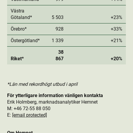
Västra
Götaland*
5 503
+23%
Örebro*
928
+33%
Östergötland*
1 339
+21%
38
Riket*
867
+20%
*Län med rekordhögt utbud i april
För ytterligare information vänligen kontakta
Erik Holmberg, marknadsanalytiker Hemnet
M: +46 72-55 88 050
E:
[email protected]
Om Hemnet