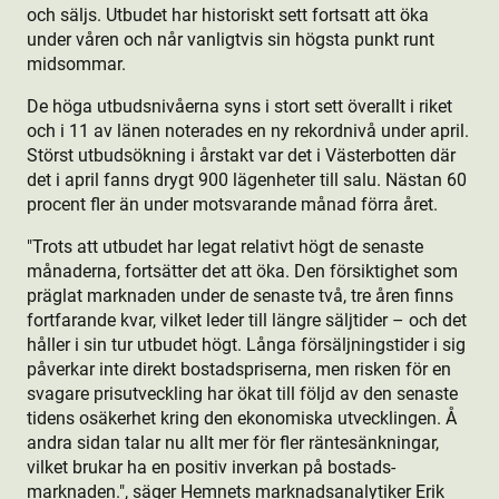
och säljs. Utbudet har historiskt sett fortsatt att öka
under våren och når vanligtvis sin högsta punkt runt
midsommar.
De höga utbudsnivåerna syns i stort sett överallt i riket
och i 11 av länen noterades en ny rekordnivå under april.
Störst utbudsökning i årstakt var det i Västerbotten där
det i april fanns drygt 900 lägenheter till salu. Nästan 60
procent fler än under motsvarande månad förra året.
"Trots att utbudet har legat relativt högt de senaste
månaderna, fortsätter det att öka. Den försiktighet som
präglat marknaden under de senaste två, tre åren finns
fortfarande kvar, vilket leder till längre säljtider – och det
håller i sin tur utbudet högt. Långa försäljningstider i sig
påverkar inte direkt bostads­priserna, men risken för en
svagare prisutveckling har ökat till följd av den senaste
tidens osäkerhet kring den ekonomiska utvecklingen. Å
andra sidan talar nu allt mer för fler räntesänkningar,
vilket brukar ha en positiv inverkan på bostads­
marknaden.", säger Hemnets marknadsanalytiker Erik