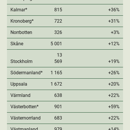
Kalmar*
815
+36%
Kronoberg*
722
+31%
Norrbotten
326
+3%
Skåne
5 001
+12%
13
Stockholm
569
+19%
Södermanland*
1 165
+26%
Uppsala
1 672
+20%
Värmland
638
+22%
Västerbotten*
901
+59%
Västernorrland
683
+22%
Västmanland
979
+14%