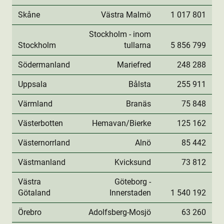
Skåne
Västra Malmö
1 017 801
Stockholm - inom
Stockholm
tullarna
5 856 799
Södermanland
Mariefred
248 288
Uppsala
Bålsta
255 911
Värmland
Branäs
75 848
Västerbotten
Hemavan/Bierke
125 162
Västernorrland
Alnö
85 442
Västmanland
Kvicksund
73 812
Västra
Göteborg -
Götaland
Innerstaden
1 540 192
Örebro
Adolfsberg-Mosjö
63 260