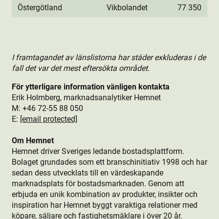
Östergötland
Vikbolandet
77 350
I framtagandet av länslistorna har städer exkluderas i de
fall det var det mest eftersökta området.
För ytterligare information vänligen kontakta
Erik Holmberg, marknadsanalytiker Hemnet
M: +46 72-55 88 050
E:
[email protected]
Om Hemnet
Hemnet driver Sveriges ledande bostads­plattform.
Bolaget grundades som ett branschinitiativ 1998 och har
sedan dess utvecklats till en värdeskapande
marknadsplats för bostads­marknaden. Genom att
erbjuda en unik kombination av produkt­er, insikter och
inspiration har Hemnet byggt varaktiga relationer med
köpare, säljare och fastighetsmäklare i över 20 år.