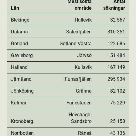
Mest sökta
Antal
Län
område
sökningar
Blekinge
Hällevik
32 567
Dalarna
Sälenfjällen
310 351
Gotland
Gotland Västra
122 686
Gävleborg
Järvsö
151 484
Halland
Kullavik
167 149
Jämtland
Funäsfjällen
295 934
Jönköping
Gränna
82 102
Kalmar
Färjestaden
75 229
Hovshaga-
Kronoberg
Sandsbro
25 150
Norrbotten
Råneå
43 136