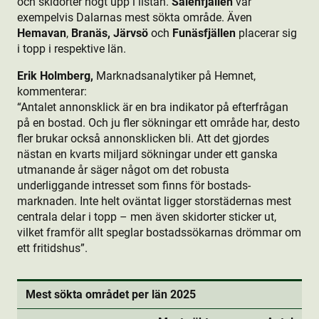
och skidorter högt upp i listan.
Sälenfjällen
var
exempelvis Dalarnas mest sökta område. Även
Hemavan
,
Branäs, Järvsö
och
Funäsfjällen
placerar sig
i topp i respektive län.
Erik Holmberg,
Marknadsanalytiker på Hemnet,
kommenterar:
“Antalet annonsklick är en bra indikator på efterfrågan
på en bostad. Och ju fler sökningar ett område har, desto
fler brukar också annonsklicken bli. Att det gjordes
nästan en kvarts miljard sökningar under ett ganska
utmanande år säger något om det robusta
underliggande intresset som finns för bostads­
marknaden. Inte helt oväntat ligger storstädernas mest
centrala delar i topp – men även skidorter sticker ut,
vilket framför allt speglar bostads­sökarnas drömmar om
ett fritidshus”.
Mest sökta området per län 2025