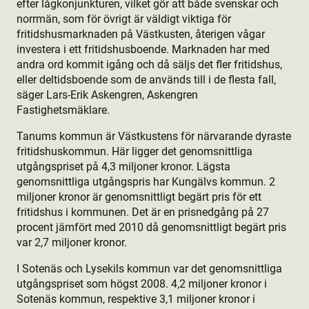
efter lågkonjunkturen, vilket gör att både svenskar och
norrmän, som för övrigt är väldigt viktiga för
fritidshusmarknaden på Västkusten, återigen vågar
investera i ett fritidshusboende. Marknaden har med
andra ord kommit igång och då säljs det fler fritidshus,
eller deltidsboende som de används till i de flesta fall,
säger Lars-Erik Askengren, Askengren
Fastighetsmäklare.
Tanums kommun är Västkustens för närvarande dyraste
fritidshuskommun. Här ligger det genomsnittliga
utgångspriset på 4,3 miljoner kronor. Lägsta
genomsnittliga utgångspris har Kungälvs kommun. 2
miljoner kronor är genomsnittligt begärt pris för ett
fritidshus i kommunen. Det är en prisnedgång på 27
procent jämfört med 2010 då genomsnittligt begärt pris
var 2,7 miljoner kronor.
I Sotenäs och Lysekils kommun var det genomsnittliga
utgångspriset som högst 2008. 4,2 miljoner kronor i
Sotenäs kommun, respektive 3,1 miljoner kronor i