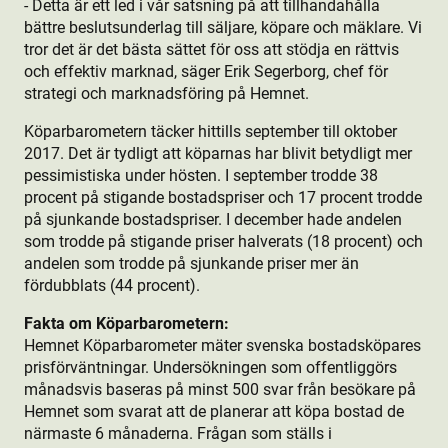
- Detta är ett led i vår satsning på att tillhandahålla
bättre beslutsunderlag till säljare, köpare och mäklare. Vi
tror det är det bästa sättet för oss att stödja en rättvis
och effektiv marknad, säger Erik Segerborg, chef för
strategi och marknadsföring på Hemnet.
Köparbarometern täcker hittills september till oktober
2017. Det är tydligt att köparnas har blivit betydligt mer
pessimistiska under hösten. I september trodde 38
procent på stigande bostads­priser och 17 procent trodde
på sjunkande bostads­priser. I december hade andelen
som trodde på stigande priser halverats (18 procent) och
andelen som trodde på sjunkande priser mer än
fördubblats (44 procent).
Fakta om Köparbarometern:
Hemnet Köparbarometer mäter svenska bostads­köpares
prisförväntningar. Undersökningen som offentliggörs
månadsvis baseras på minst 500 svar från besökare på
Hemnet som svarat att de planerar att köpa bostad de
närmaste 6 månaderna. Frågan som ställs i