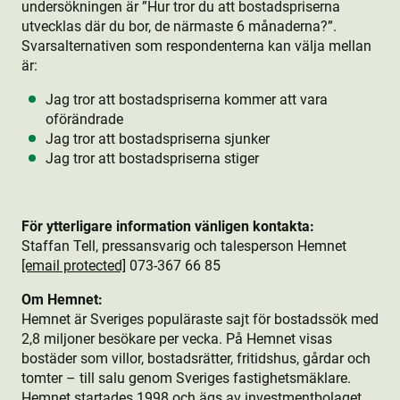
undersökningen är ”Hur tror du att bostads­priserna
utvecklas där du bor, de närmaste 6 månaderna?”.
Svarsalternativen som respondenterna kan välja mellan
är:
Jag tror att bostads­priserna kommer att vara
oförändrade
Jag tror att bostads­priserna sjunker
Jag tror att bostads­priserna stiger
För ytterligare information vänligen kontakta:
Staffan Tell, pressansvarig och talesperson Hemnet
[email protected]
073-367 66 85
Om Hemnet:
Hemnet är Sveriges populäraste sajt för bostads­sök med
2,8 miljoner besökare per vecka. På Hemnet visas
bostäder som villor, bostads­rätter, fritidshus, gårdar och
tomter – till salu genom Sveriges fastighetsmäklare.
Hemnet startades 1998 och ägs av investmentbolaget