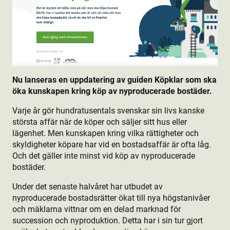
Nu lanseras en uppdatering av guiden Köpklar som ska
öka kunskapen kring köp av nyproducerade bostäder.
Varje år gör hundratusentals svenskar sin livs kanske
största affär när de köper och säljer sitt hus eller
lägenhet. Men kunskapen kring vilka rättigheter och
skyldigheter köpare har vid en bostads­affär är ofta låg.
Och det gäller inte minst vid köp av nyproducerade
bostäder.
Under det senaste halvåret har utbudet av
nyproducerade bostads­rätter ökat till nya högstanivåer
och mäklarna vittnar om en delad marknad för
succession och nyprodukt­ion. Detta har i sin tur gjort