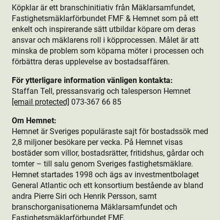
Köpklar är ett branschinitiativ från Mäklarsamfundet,
Fastighetsmäklarförbundet FMF & Hemnet som på ett
enkelt och inspirerande sätt utbildar köpare om deras
ansvar och mäklarens roll i köpprocessen. Målet är att
minska de problem som köparna möter i processen och
förbättra deras upplevelse av bostads­affären.
För ytterligare information vänligen kontakta:
Staffan Tell, pressansvarig och talesperson Hemnet
[email protected]
073-367 66 85
Om Hemnet:
Hemnet är Sveriges populäraste sajt för bostads­sök med
2,8 miljoner besökare per vecka. På Hemnet visas
bostäder som villor, bostads­rätter, fritidshus, gårdar och
tomter – till salu genom Sveriges fastighetsmäklare.
Hemnet startades 1998 och ägs av investmentbolaget
General Atlantic och ett konsortium bestående av bland
andra Pierre Siri och Henrik Persson, samt
branschorganisationerna Mäklarsamfundet och
Fastighetsmäklarförbundet FMF.