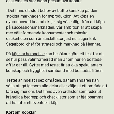
osäkerheten stor bland presumtiva köpare.
- Det finns ett stort behov av bättre kunskap på den
stökiga marknaden för nyprodukt­ion. Att köpa en
nyproducerad bostad skiljer sig väsentligt från att köpa
på successionsmarknaden. Vår ambition är att skapa
mer välinformerade konsumenter och minska
osäkerheten som är särskilt stor just nu, säger Erik
Segerborg, chef för strategi och marknad på Hemnet.
På
köpklar.hemnet.se
kan besökare göra ett test för att
se hur pass välinformerad man är om hur en bostads­
affär går till. Syftet med testet är att öka spekulanters
kunskap och trygghet i samband med bostads­affären.
Testet är indelat i sex områden, där användaren kan
välja att gå igenom alla delar eller välja ut ett område att
lära sig mer om. Det finns även ordlistor som reder ut
krångliga begrepp och checklistor som är hjälpsamma
att ha inför ett eventuellt köp.
Kort om Köpklar