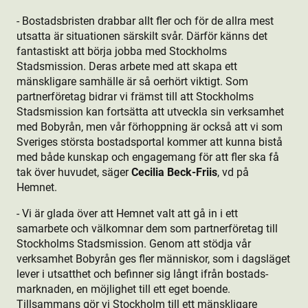
- Bostads­bristen drabbar allt fler och för de allra mest
utsatta är situationen särskilt svår. Därför känns det
fantastiskt att börja jobba med Stockholms
Stadsmission. Deras arbete med att skapa ett
mänskligare samhälle är så oerhört viktigt. Som
partnerföretag bidrar vi främst till att Stockholms
Stadsmission kan fortsätta att utveckla sin verksamhet
med Bobyrån, men vår förhoppning är också att vi som
Sveriges största bostads­portal kommer att kunna bistå
med både kunskap och engagemang för att fler ska få
tak över huvudet, säger
Cecilia Beck-Friis
, vd på
Hemnet.
- Vi är glada över att Hemnet valt att gå in i ett
samarbete och välkomnar dem som partnerföretag till
Stockholms Stadsmission. Genom att stödja vår
verksamhet Bobyrån ges fler människor, som i dagsläget
lever i utsatthet och befinner sig långt ifrån bostads­
marknaden, en möjlighet till ett eget boende.
Tillsammans gör vi Stockholm till ett mänskligare