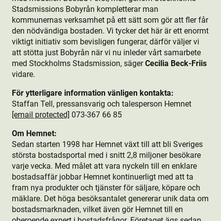
Stadsmissions Bobyrån kompletterar man
kommunernas verksamhet på ett sätt som gör att fler får
den nödvändiga bostaden. Vi tycker det här är ett enormt
viktigt initiativ som bevisligen fungerar, därför väljer vi
att stötta just Bobyrån när vi nu inleder vårt samarbete
med Stockholms Stadsmission, säger
Cecilia Beck-Friis
vidare.
För ytterligare information vänligen kontakta:
Staffan Tell, pressansvarig och talesperson Hemnet
[email protected]
073-367 66 85
Om Hemnet:
Sedan starten 1998 har Hemnet växt till att bli Sveriges
största bostads­portal med i snitt 2,8 miljoner besökare
varje vecka. Med målet att vara nyckeln till en enklare
bostads­affär jobbar Hemnet kontinuerligt med att ta
fram nya produkt­er och tjänster för säljare, köpare och
mäklare. Det höga besöksantalet genererar unik data om
bostads­marknaden, vilket även gör Hemnet till en
oberoende expert i bostads­frågor. Företaget ägs sedan