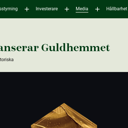
sstyrning
Investerare
Media
Hållbarhet
anserar Guldhemmet
atoriska