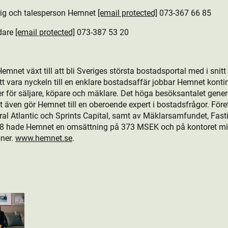
arig och talesperson Hemnet
[email protected]
073-367 66 85
dare
[email protected]
073-387 53 20
mnet växt till att bli Sveriges största bostads­portal med i snitt
t vara nyckeln till en enklare bostads­affär jobbar Hemnet konti
ter för säljare, köpare och mäklare. Det höga besöksantalet gene
t även gör Hemnet till en oberoende expert i bostads­frågor. Fö
al Atlantic och Sprints Capital, samt av Mäklarsamfundet, Fas
8 hade Hemnet en omsättning på 373 MSEK och på kontoret mit
oner.
www.hemnet.se
.