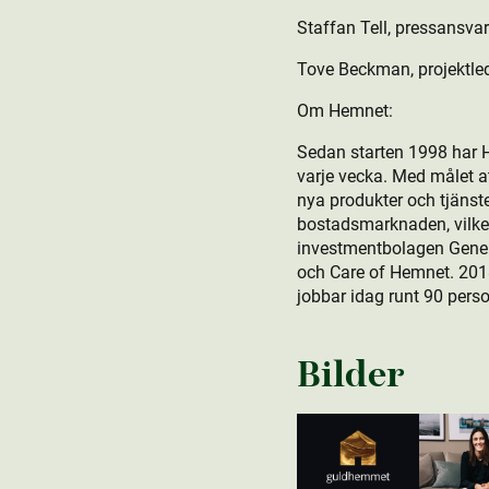
Staffan Tell, pressansv
Tove Beckman, projektle
Om Hemnet:
Sedan starten 1998 har He
varje vecka. Med målet at
nya produkt­er och tjäns
bostads­marknaden, vilke
investmentbolagen Gener
och Care of Hemnet. 201
jobbar idag runt 90 pers
Bilder