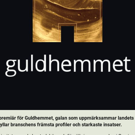
 premiär för Guldhemmet, galan som uppmärksammar landets 
yllar branschens främsta profiler och starkaste insatser.