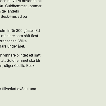
och nu vill vi använda all
 sätt. Guldhemmet kommer
h ge landets
Beck-Friis vd på
lm inför 300 gäster. Ett
 mäklare som sålt flest
branschen. Vilka
are under året.
innare blir det ett sätt
ll att Guldhemmet ska bli
n, säger Cecilia Beck-
tillverkat avSkultuna.