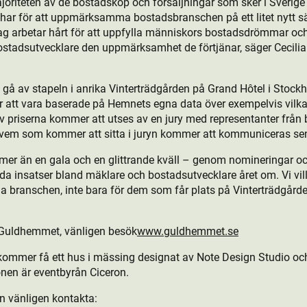
joriteten av de bostads­köp och försäljningar som sker i Sverige 
 har för att uppmärksamma bostads­branschen på ett litet nytt
dag arbetar hårt för att uppfylla människors bostads­drömmar oc
stads­utvecklare den uppmärksamhet de förtjänar, säger Cecilia 
 av stapeln i anrika Vinterträdgården på Grand Hôtel i Stockho
 att vara baserade på Hemnets egna data över exempelvis vilka
 priserna kommer att utses av en jury med representanter från 
h vem som kommer att sitta i juryn kommer att kommuniceras sen
r än en gala och en glittrande kväll – genom nomineringar och v
da insatser bland mäklare och bostads­utvecklare året om. Vi vi
a branschen, inte bara för dem som får plats på Vinterträdgårde
 Guldhemmet, vänligen besök
www.guldhemmet.se
mmer få ett hus i mässing designat av Note Design Studio och 
onen är eventbyrån Ciceron.
on vänligen kontakta: