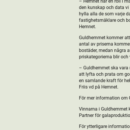
– Hemnet har en roll i ma
den kunskap och data vi
hylla alla de som varje 
fastighetsmäklare och bo
Hemnet.
Guldhemmet kommer att gå
antal av priserna kommer
bostäder, medan några av
priskategorierna blir oc
– Guldhemmet ska vara me
att lyfta och prata om go
en samlande kraft för hel
Friis vd på Hemnet.
För mer information om
Vinnarna i Guldhemmet ko
Partner för galaprodukt­i
För ytterligare informati