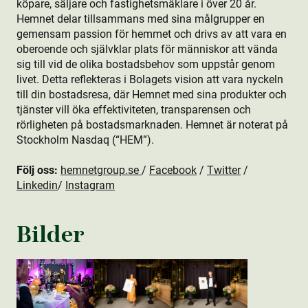
köpare, säljare och fastighetsmäklare i över 20 år.
Hemnet delar tillsammans med sina målgrupper en
gemensam passion för hemmet och drivs av att vara en
oberoende och självklar plats för människor att vända
sig till vid de olika bostads­behov som uppstår genom
livet. Detta reflekteras i Bolagets vision att vara nyckeln
till din bostads­resa, där Hemnet med sina produkt­er och
tjänster vill öka effektiviteten, transparensen och
rörligheten på bostads­marknaden. Hemnet är noterat på
Stockholm Nasdaq (“HEM”).
Följ oss:
hemnetgroup.se
/
Facebook
/
Twitter
/
Linkedin
/
Instagram
Bilder