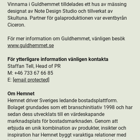
Vinnarna i Guldhemmet tilldelades ett hus av mässing
designat av Note Design Studio och tillverkat av
Skultuna. Partner för galaprodukt­ionen var eventbyrån
Ciceron.
För mer information om Guldhemmet, vänligen besök
www.guldhemmet.se
För ytterligare information vänligen kontakta
Staffan Tell, Head of PR
M: +46 733 67 66 85
E:
[email protected]
Om Hemnet
Hemnet driver Sveriges ledande bostads­plattform.
Bolaget grundades som ett branschinitiativ 1998 och har
sedan dess utvecklats till en värdeskapande
marknadsplats för bostads­marknaden. Genom att
erbjuda en unik kombination av produkt­er, insikter och
inspiration har Hemnet byggt varaktiga relationer med