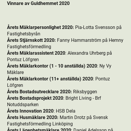
Vinnare av Guldhemmet 2020
Årets Mäklarpersonlighet 2020:
Pia-Lotta Svensson på
Fastighetsbyrån
Årets Stjärnskott 2020:
Fanny Hammarström på Hemny
Fastighetsförmedling
Årets Mäklarassistent 2020
: Alexandra Uhrberg på
Pontuz Löfgren
Årets Mäklarkontor (1 - 10 anställda) 2020
: Ny Vy
Mäklare
Årets Mäklarkontor (11+ anställda) 2020
: Pontuz
Löfgren
Årets Bostads­utvecklare 2020:
Riksbyggen
Årets Bostads­projekt 2020
:
Bright Living - Brf
Notuddsparken
Årets Innovation 2020
:
HSB Dela
Årets Husmäklare 2020:
Martin Drotz på Svensk
Fastighetsförmedling Linköping
Årets Lägenhetsmäklare 2020
:
Daniel Adelsson på