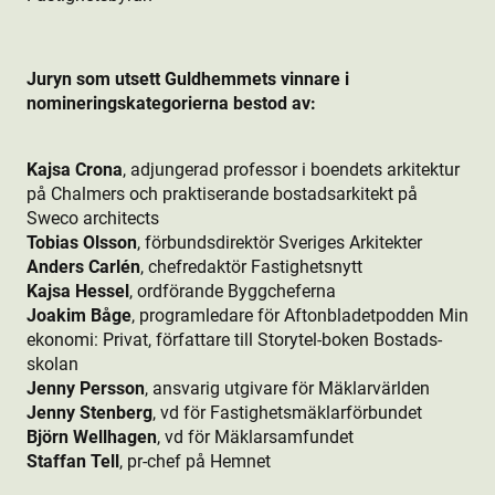
Juryn som utsett Guldhemmets vinnare i
nomineringskategorierna bestod av:
Kajsa Crona
, adjungerad professor i boendets arkitektur
på Chalmers och praktiserande bostads­arkitekt på
Sweco architects
Tobias Olsson
, förbundsdirektör Sveriges Arkitekter
Anders Carlén
, chefredaktör Fastighetsnytt
Kajsa Hessel
, ordförande Byggcheferna
Joakim Båge
, programledare för Aftonbladetpodden Min
ekonomi: Privat, författare till Storytel-boken Bostads­
skolan
Jenny Persson
, ansvarig utgivare för Mäklarvärlden
Jenny Stenberg
, vd för Fastighetsmäklarförbundet
Björn Wellhagen
, vd för Mäklarsamfundet
Staffan Tell
, pr-chef på Hemnet