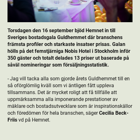
Torsdagen den 16 september bjöd Hemnet in till
Sveriges bostads­gala Guldhemmet där branschens
främsta profiler och starkaste insatser prisas. Galan
hölls på det femstjärniga Nobis Hotel i Stockholm inför
350 gäster och totalt delades 13 priser ut baserade på
såväl nomineringar som försäljningsstatistik.
- Jag vill tacka alla som gjorde årets Guldhemmet till en
så oförglömlig kväll som vi äntligen fått uppleva
tillsammans. Det är mycket roligt att få tillfälle att
uppmärksamma alla imponerande prestationer av
mäklare och bostads­utvecklare som är inspirationskällor
och föredömen för hela branschen, säger
Cecilia Beck-
Friis
vd på Hemnet.