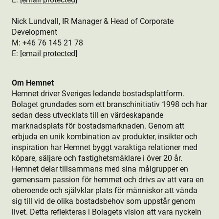
Nick Lundvall, IR Manager & Head of Corporate
Development
M: +46 76
145 21 78
E:
[email protected]
Om Hemnet
Hemnet driver Sveriges ledande bostads­plattform.
Bolaget grundades som ett branschinitiativ 1998 och har
sedan dess utvecklats till en värdeskapande
marknadsplats för bostads­marknaden. Genom att
erbjuda en unik kombination av produkt­er, insikter och
inspiration har Hemnet byggt varaktiga relationer med
köpare, säljare och fastighetsmäklare i över 20 år.
Hemnet delar tillsammans med sina målgrupper en
gemensam passion för hemmet och drivs av att vara en
oberoende och självklar plats för människor att vända
sig till vid de olika bostads­behov som uppstår genom
livet. Detta reflekteras i Bolagets vision att vara nyckeln