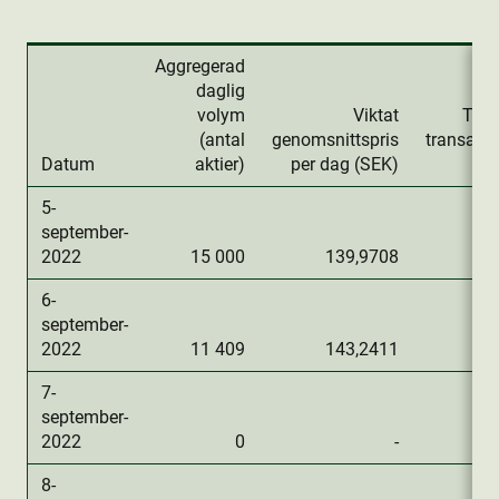
Aggregerad
daglig
volym
Viktat
Tota
(antal
genomsnittspris
transakt
Datum
aktie­r)
per dag (SEK)
5-
september-
2022
15 000
139,9708
2
6-
september-
2022
11 409
143,2411
1
7-
september-
2022
0
-
8-