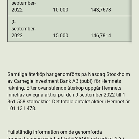
september-
2022
10 000
143,7678
1
9-
september-
2022
15 000
146,7814
2
Samtliga återköp har genomförts på Nasdaq Stockholm
av Carnegie Investment Bank AB (publ) för Hemnets
räkning. Efter ovanstående återköp uppgår Hemnets
innehav av egna aktie­r per den 9 september 2022 till 1
361 558 stamaktie­r. Det totala antalet aktie­r i Hemnet är
101
131
478.
Fullständig information om de genomförda
transaktionerna enligt artikel 5.3 MAR och artikel 2.3 i