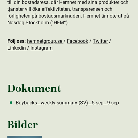
till din bostads­resa, där Hemnet med sina produkt­er och
tjänster vill öka effektiviteten, transparensen och
rörligheten på bostads­marknaden. Hemnet är noterat på
Nasdaq Stockholm (“HEM”).
Följ oss:
hemnetgroup.se
/
Facebook
/
Twitter
/
Linkedin
/
Instagram
Dokument
Buybacks - weekly summary (SV) - 5 sep - 9 sep
Bilder