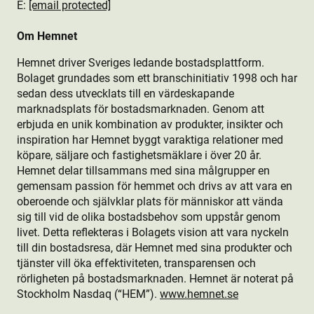
E:
[email protected]
Om Hemnet
Hemnet driver Sveriges ledande bostads­plattform.
Bolaget grundades som ett branschinitiativ 1998 och har
sedan dess utvecklats till en värdeskapande
marknadsplats för bostads­marknaden. Genom att
erbjuda en unik kombination av produkt­er, insikter och
inspiration har Hemnet byggt varaktiga relationer med
köpare, säljare och fastighetsmäklare i över 20 år.
Hemnet delar tillsammans med sina målgrupper en
gemensam passion för hemmet och drivs av att vara en
oberoende och självklar plats för människor att vända
sig till vid de olika bostads­behov som uppstår genom
livet. Detta reflekteras i Bolagets vision att vara nyckeln
till din bostads­resa, där Hemnet med sina produkt­er och
tjänster vill öka effektiviteten, transparensen och
rörligheten på bostads­marknaden. Hemnet är noterat på
Stockholm Nasdaq (“HEM”).
www.hemnet.se