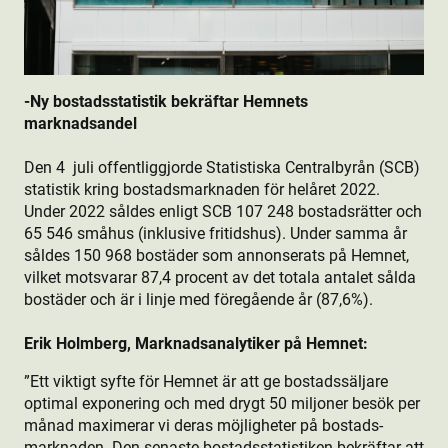
-Ny bostads­statistik bekräftar Hemnets
marknadsandel
Den 4 juli offentliggjorde Statistiska Centralbyrån (SCB)
statistik kring bostads­marknaden för helåret 2022.
Under 2022 såldes enligt SCB 107 248 bostads­rätter och
65 546 småhus (inklusive fritidshus). Under samma år
såldes 150 968 bostäder som annonserats på Hemnet,
vilket motsvarar 87,4 procent av det totala antalet sålda
bostäder och är i linje med föregående år (87,6%).
Erik Holmberg, Marknadsanalytiker på Hemnet:
”
Ett viktigt syfte för Hemnet är att ge bostads­säljare
optimal exponering och med drygt 50 miljoner besök per
månad maximerar vi deras möjligheter på bostads­
marknaden. Den senaste bostads­statistiken bekräftar att