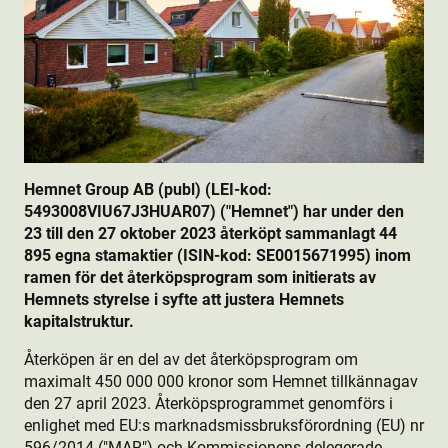
Hemnet Group AB (publ) (LEI-kod:
5493008VIU67J3HUAR07) ("Hemnet") har under den
23 till den 27 oktober 2023 återköpt sammanlagt 44
895 egna stamaktie­r (ISIN-kod: SE0015671995) inom
ramen för det återköpsprogram som initierats av
Hemnets styrelse i syfte att justera Hemnets
kapitalstruktur.
Återköpen är en del av det återköpsprogram om
maximalt 450 000 000 kronor som Hemnet tillkännagav
den 27 april 2023. Återköpsprogrammet genomförs i
enlighet med EU:s marknadsmissbruksförordning (EU) nr
596/2014 ("MAR") och Kommissionens delegerade