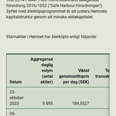
förordning 2016/1052 ("Safe Harbour-förordningen").
Syftet med återköpsprogrammet är att justera Hemnets
kapitalstruktur genom att minska aktie­kapitalet.
Stamaktie­r i Hemnet har återköpts enligt följande:
Aggregerad
daglig
volym
Viktat
Totalt
(antal
genomsnittspris
transaktio
Datum
aktie­r)
per dag (SEK)
23-
oktober-
2023
9 895
189,5527
1 
24-