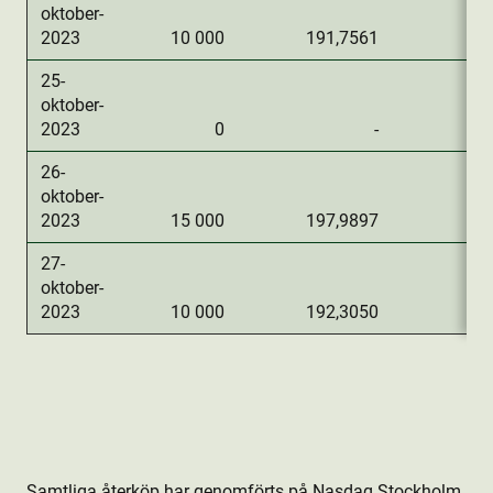
oktober-
2023
10 000
191,7561
1 
25-
oktober-
2023
0
-
26-
oktober-
2023
15 000
197,9897
2 
27-
oktober-
2023
10 000
192,3050
1 
Samtliga återköp har genomförts på Nasdaq Stockholm