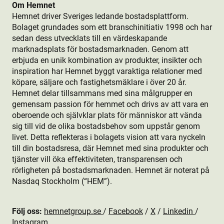
Om Hemnet
Hemnet driver Sveriges ledande bostads­plattform.
Bolaget grundades som ett branschinitiativ 1998 och har
sedan dess utvecklats till en värdeskapande
marknadsplats för bostads­marknaden. Genom att
erbjuda en unik kombination av produkt­er, insikter och
inspiration har Hemnet byggt varaktiga relationer med
köpare, säljare och fastighetsmäklare i över 20 år.
Hemnet delar tillsammans med sina målgrupper en
gemensam passion för hemmet och drivs av att vara en
oberoende och självklar plats för människor att vända
sig till vid de olika bostads­behov som uppstår genom
livet. Detta reflekteras i bolagets vision att vara nyckeln
till din bostads­resa, där Hemnet med sina produkt­er och
tjänster vill öka effektiviteten, transparensen och
rörligheten på bostads­marknaden. Hemnet är noterat på
Nasdaq Stockholm (“HEM”).
Följ oss:
hemnetgroup.se
/
Facebook
/
X
/
Linkedin
/
Instagram