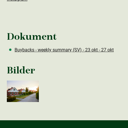
Dokument
Buybacks - weekly summary (SV) - 23 okt - 27 okt
Bilder