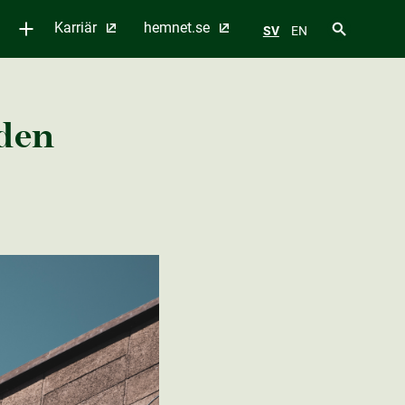
Karriär
hemnet.se
SV
EN
 den