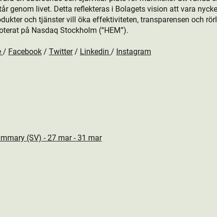
 genom livet. Detta reflekteras i Bolagets vision att vara nyckeln
kt­er och tjänster vill öka effektiviteten, transparensen och rö
oterat på Nasdaq Stockholm (“HEM”).
e
/
Facebook
/
Twitter
/
Linkedin
/
Instagram
ummary (SV) - 27 mar - 31 mar