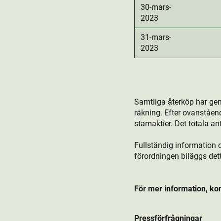
30-mars-
2023
31-mars-
2023
Samtliga återköp har ge
räkning. Efter ovanståen
stamaktie­r. Det totala an
Fullständig information 
förordningen biläggs de
För mer information, ko
Pressförfrågningar