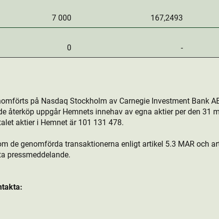
7 000
167,2493
0
-
nomförts på Nasdaq Stockholm av Carnegie Investment Bank AB
de återköp uppgår Hemnets innehav av egna aktie­r per den 31 m
talet aktie­r i Hemnet är 101
131
478.
om de genomförda transaktionerna enligt artikel 5.3 MAR och arti
tta pressmeddelande.
ntakta: