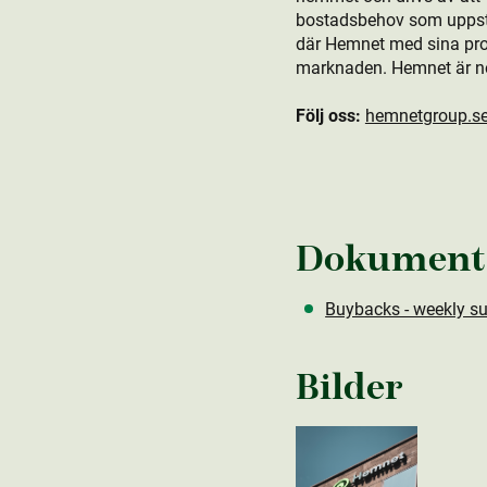
bostads­behov som uppstår
där Hemnet med sina produ
marknaden. Hemnet är n
Följ oss:
hemnetgroup.s
Dokument
Buybacks - weekly s
Bilder