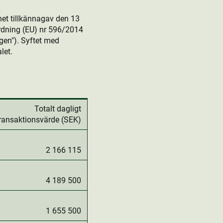
et tillkännagav den 13
dning (EU) nr 596/2014
en"). Syftet med
let.
Totalt dagligt
ransaktionsvärde (SEK)
2 166 115
4 189 500
1 655 500