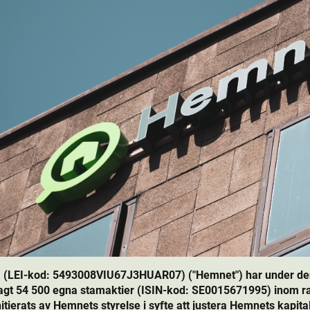
 (LEI-kod: 5493008VIU67J3HUAR07) ("Hemnet") har under den 
gt 54 500 egna stamaktie­r (ISIN-kod: SE0015671995) inom r
ierats av Hemnets styrelse i syfte att justera Hemnets kapital