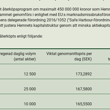
det återköpsprogram om maximalt 450 000 000 kronor som Hemn
rammet genomförs i enlighet med EU:s marknadsmissbruksföror
ns delegerade förordning 2016/1052 ("Safe Harbour-förordning
t justera Hemnets kapitalstruktur genom att minska aktie­kapita
återköpts enligt följande:
regerad daglig volym
Viktat genomsnittspris per
(antal aktie­r)
dag (SEK)
t
12 500
173,2892
25 000
167,5800
10 000
165,5500