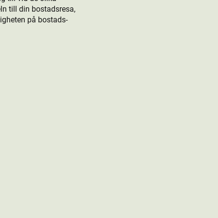
 till din bostads­resa,
rligheten på bostads­