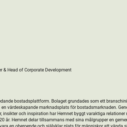
er & Head of Corporate Development
edande bostads­plattform. Bolaget grundades som ett branschini
ill en värdeskapande marknadsplats för bostads­marknaden. Gen
, insikter och inspiration har Hemnet byggt varaktiga relationer
r 20 år. Hemnet delar tillsammans med sina målgrupper en gem
ara en oberoende och självklar plats för människor att vända sig 