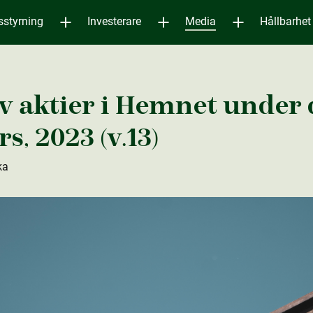
sstyrning
Investerare
Media
Hållbarhet
v aktie­r i Hemnet under
rs, 2023 (v.13)
ka