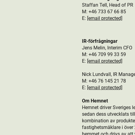
Staffan Tell, Head of PR
M: +46
733 67 66 85
E:
[email protected]
IR-förfrågningar
Jens Melin, Interim CFO
M:
+46 709 99 33 59
E:
[email protected]
Nick Lundvall, IR Manag
M: +46 76
145 21 78
E:
[email protected]
Om Hemnet
Hemnet driver Sveriges l
sedan dess utvecklats t
kombination av produkt­er
fastighetsmäklare i öve
hemmet och drivs av att v