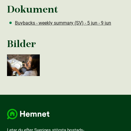
Dokument
Buybacks - weekly summary (SV) - 5 jun - 9 jun
Bilder
Letar du efter Sveriges största bostads­