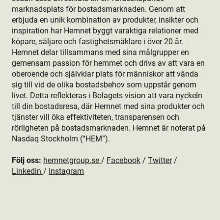
marknadsplats för bostads­marknaden. Genom att
erbjuda en unik kombination av produkt­er, insikter och
inspiration har Hemnet byggt varaktiga relationer med
köpare, säljare och fastighetsmäklare i över 20 år.
Hemnet delar tillsammans med sina målgrupper en
gemensam passion för hemmet och drivs av att vara en
oberoende och självklar plats för människor att vända
sig till vid de olika bostads­behov som uppstår genom
livet. Detta reflekteras i Bolagets vision att vara nyckeln
till din bostads­resa, där Hemnet med sina produkt­er och
tjänster vill öka effektiviteten, transparensen och
rörligheten på bostads­marknaden. Hemnet är noterat på
Nasdaq Stockholm (“HEM”).
Följ oss:
hemnetgroup.se
/
Facebook
/
Twitter
/
Linkedin
/
Instagram