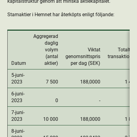
kapitalstruktur genom att minska aktie­kapitalet.
Stamaktie­r i Hemnet har återköpts enligt följande:
Aggregerad
daglig
volym
Viktat
Totalt da
(antal
genomsnittspris
transaktions
Datum
aktie­r)
per dag (SEK)
(
5-juni-
2023
7 500
188,0000
1 410
6-juni-
2023
0
-
7-juni-
2023
10 000
188,0000
1 880
8-juni-