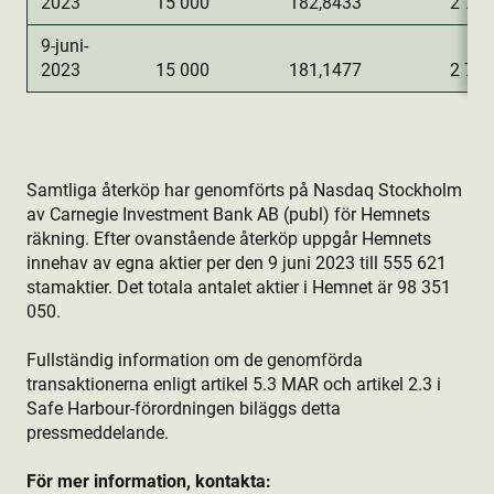
2023
15 000
182,8433
2 742
9-juni-
2023
15 000
181,1477
2 717
Samtliga återköp har genomförts på Nasdaq Stockholm
av Carnegie Investment Bank AB (publ) för Hemnets
räkning. Efter ovanstående återköp uppgår Hemnets
innehav av egna aktie­r per den 9 juni 2023 till 555 621
stamaktie­r. Det totala antalet aktie­r i Hemnet är 98 351
050.
Fullständig information om de genomförda
transaktionerna enligt artikel 5.3 MAR och artikel 2.3 i
Safe Harbour-förordningen biläggs detta
pressmeddelande.
För mer information, kontakta: