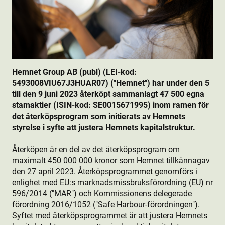
Hemnet Group AB (publ) (LEI-kod:
5493008VIU67J3HUAR07) ("Hemnet") har under den 5
till den 9 juni 2023 återköpt sammanlagt 47 500 egna
stamaktie­r (ISIN-kod: SE0015671995) inom ramen för
det återköpsprogram som initierats av Hemnets
styrelse i syfte att justera Hemnets kapitalstruktur.
Återköpen är en del av det återköpsprogram om
maximalt 450 000 000 kronor som Hemnet tillkännagav
den 27 april 2023. Återköpsprogrammet genomförs i
enlighet med EU:s marknadsmissbruksförordning (EU) nr
596/2014 ("MAR") och Kommissionens delegerade
förordning 2016/1052 ("Safe Harbour-förordningen").
Syftet med återköpsprogrammet är att justera Hemnets