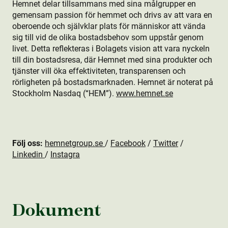
Hemnet delar tillsammans med sina målgrupper en
gemensam passion för hemmet och drivs av att vara en
oberoende och självklar plats för människor att vända
sig till vid de olika bostads­behov som uppstår genom
livet. Detta reflekteras i Bolagets vision att vara nyckeln
till din bostads­resa, där Hemnet med sina produkt­er och
tjänster vill öka effektiviteten, transparensen och
rörligheten på bostads­marknaden. Hemnet är noterat på
Stockholm Nasdaq (“HEM”).
www.hemnet.se
Följ oss:
hemnetgroup.se
/
Facebook
/
Twitter
/
Linkedin
/
Instagra
Dokument