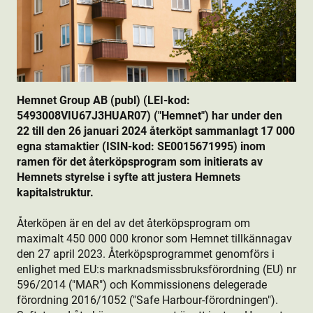
Hemnet Group AB (publ) (LEI-kod:
5493008VIU67J3HUAR07) ("Hemnet") har under den
22 till den 26 januari 2024 återköpt sammanlagt 17 000
egna stamaktie­r (ISIN-kod: SE0015671995) inom
ramen för det återköpsprogram som initierats av
Hemnets styrelse i syfte att justera Hemnets
kapitalstruktur.
Återköpen är en del av det återköpsprogram om
maximalt 450 000 000 kronor som Hemnet tillkännagav
den 27 april 2023. Återköpsprogrammet genomförs i
enlighet med EU:s marknadsmissbruksförordning (EU) nr
596/2014 ("MAR") och Kommissionens delegerade
förordning 2016/1052 ("Safe Harbour-förordningen").