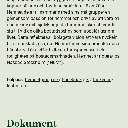
köpare, säljare och fastighetsmäklare i över 20 år.
Hemnet delar tillsammans med sina målgrupper en
gemensam passion för hemmet och drivs av att vara en
oberoende och självklar plats för människor att vända
sig till vid de olika bostads­behov som uppstår genom
livet. Detta reflekteras i bolagets vision att vara nyckeln
till din bostads­resa, där Hemnet med sina produkt­er och
tjänster vill öka effektiviteten, transparensen och
rörligheten på bostads­marknaden. Hemnet är noterat på
Nasdaq Stockholm (“HEM”).
Följ oss:
hemnetgroup.se
/
Facebook
/
X
/
Linkedin
/
Instagram
Dokument