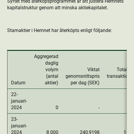
Syftet med återköpsprogrammet är att justera Hemnets
kapitalstruktur genom att minska aktie­kapitalet.
Stamaktie­r i Hemnet har återköpts enligt följande:
Aggregerad
daglig
volym
Viktat
Totalt d
(antal
genomsnittspris
transaktions
Datum
aktie­r)
per dag (SEK)
22-
januari-
2024
0
-
23-
januari-
2024
8 000
240,9198
1 92