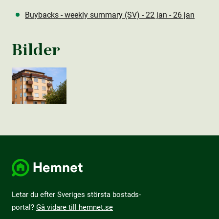
Buybacks - weekly summary (SV) - 22 jan - 26 jan
Bilder
Letar du efter Sveriges största bostads­
portal?
Gå vidare till hemnet.se