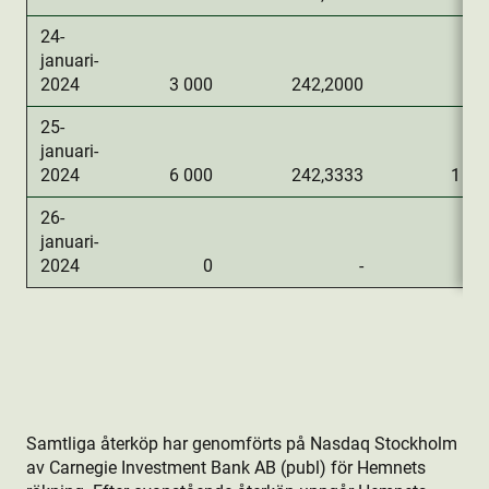
24-
januari-
2024
3 000
242,2000
72
25-
januari-
2024
6 000
242,3333
1 45
26-
januari-
2024
0
-
Samtliga återköp har genomförts på Nasdaq Stockholm
av Carnegie Investment Bank AB (publ) för Hemnets