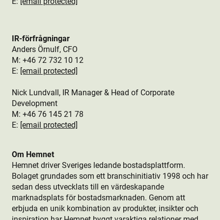
E:
[email protected]
IR-förfrågningar
Anders Örnulf, CFO
M:
+46 72 732 10 12
E:
[email protected]
Nick Lundvall, IR Manager & Head of Corporate
Development
M: +46 76
145 21 78
E:
[email protected]
Om Hemnet
Hemnet driver Sveriges ledande bostads­plattform.
Bolaget grundades som ett branschinitiativ 1998 och har
sedan dess utvecklats till en värdeskapande
marknadsplats för bostads­marknaden. Genom att
erbjuda en unik kombination av produkt­er, insikter och
inspiration har Hemnet byggt varaktiga relationer med