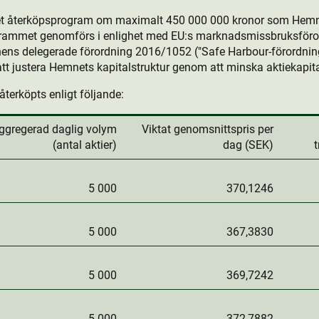
det återköpsprogram om maximalt 450 000 000 kronor som Hemn
grammet genomförs i enlighet med EU:s marknadsmissbruksföro
ns delegerade förordning 2016/1052 ("Safe Harbour-förordning
t justera Hemnets kapitalstruktur genom att minska aktie­kapita
återköpts enligt följande:
ggregerad daglig volym
Viktat genomsnittspris per
(antal aktie­r)
dag (SEK)
5 000
370,1246
5 000
367,3830
5 000
369,7242
5 000
372,7882