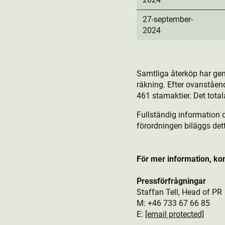
27-september-
2024
Samtliga återköp har ge
räkning. Efter ovanståen
461 stamaktie­r. Det total
Fullständig information 
förordningen biläggs de
För mer information, ko
Pressförfrågningar
Staffan Tell, Head of PR
M: +46 733 67 66 85
E:
[email protected]