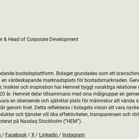
er & Head of Corporate Development
edande bostads­plattform. Bolaget grundades som ett branschini
ill en värdeskapande marknadsplats för bostads­marknaden. Gen
, insikter och inspiration har Hemnet byggt varaktiga relationer
r 20 år. Hemnet delar tillsammans med sina målgrupper en gem
ara en oberoende och självklar plats för människor att vända sig 
 genom livet. Detta reflekteras i bolagets vision att vara nyckeln
kt­er och tjänster vill öka effektiviteten, transparensen och rö
oterat på Nasdaq Stockholm (“HEM”).
e
/
Facebook
/
X
/
Linkedin
/
Instagram