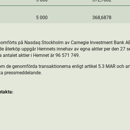
5 000
368,6878
nomförts på Nasdaq Stockholm av Carnegie Investment Bank AB
de återköp uppgår Hemnets innehav av egna aktie­r per den 27 s
a antalet aktie­r i Hemnet är 96 571 749.
om de genomförda transaktionerna enligt artikel 5.3 MAR och arti
tta pressmeddelande.
ntakta: