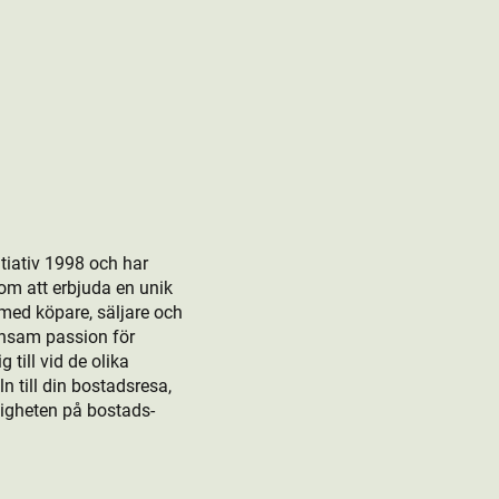
tiativ 1998 och har
om att erbjuda en unik
 med köpare, säljare och
ensam passion för
till vid de olika
 till din bostads­resa,
rligheten på bostads­