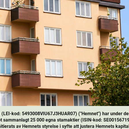
 (LEI-kod: 5493008VIU67J3HUAR07) ("Hemnet") har under den 
t sammanlagt 25 000 egna stamaktie­r (ISIN-kod: SE00156719
ierats av Hemnets styrelse i syfte att justera Hemnets kapital