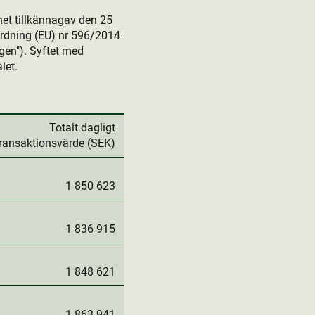
et tillkännagav den 25
rdning (EU) nr 596/2014
en"). Syftet med
let.
Totalt dagligt
transaktionsvärde (SEK)
1 850 623
1 836 915
1 848 621
1 863 941