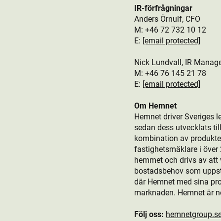
IR-förfrågningar
Anders Örnulf, CFO
M: +46 72 732 10 12
E:
[email protected]
Nick Lundvall, IR Manag
M: +46 76 145 21 78
E:
[email protected]
Om Hemnet
Hemnet driver Sveriges l
sedan dess utvecklats t
kombination av produkt­er
fastighetsmäklare i öve
hemmet och drivs av att v
bostads­behov som uppstår
där Hemnet med sina produ
marknaden. Hemnet är n
Följ oss:
hemnetgroup.s