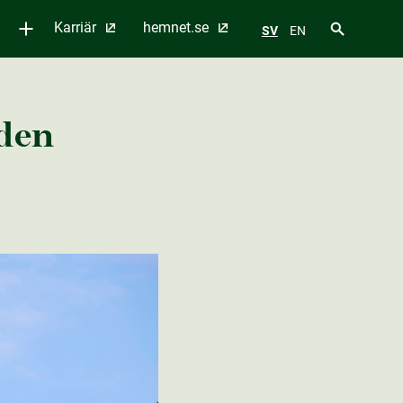
Karriär
hemnet.se
SV
EN
 den