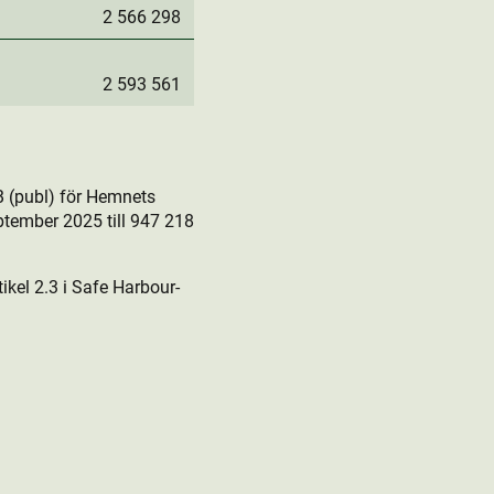
2 566 298
2 593 561
 (publ) för Hemnets
ptember 2025 till 947 218
kel 2.3 i Safe Harbour-