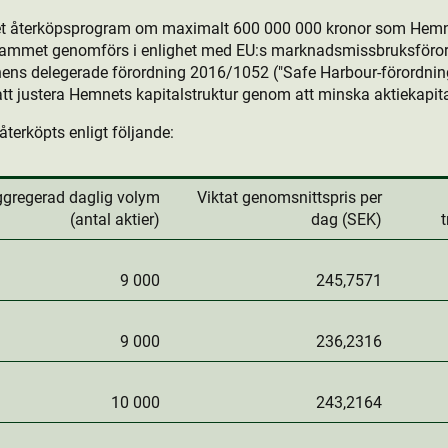
det återköpsprogram om maximalt 600 000 000 kronor som Hemn
rammet genomförs i enlighet med EU:s marknadsmissbruksföror
ns delegerade förordning 2016/1052 ("Safe Harbour-förordning
t justera Hemnets kapitalstruktur genom att minska aktie­kapita
återköpts enligt följande:
gregerad daglig volym
Viktat genomsnittspris per
(antal aktie­r)
dag (SEK)
9 000
245,7571
9 000
236,2316
10 000
243,2164