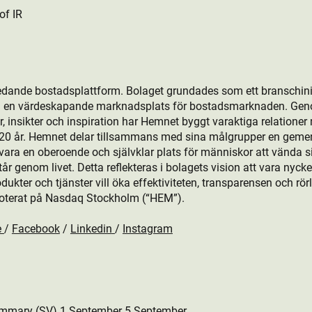
of IR
edande bostads­plattform. Bolaget grundades som ett branschini
ill en värdeskapande marknadsplats för bostads­marknaden. Gen
, insikter och inspiration har Hemnet byggt varaktiga relationer
r 20 år. Hemnet delar tillsammans med sina målgrupper en gem
ara en oberoende och självklar plats för människor att vända sig 
 genom livet. Detta reflekteras i bolagets vision att vara nyckeln
kt­er och tjänster vill öka effektiviteten, transparensen och rö
oterat på Nasdaq Stockholm (“HEM”).
e
/
Facebook
/
Linkedin
/
Instagram
mmary (SV) 1 September 5 September