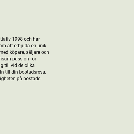
tiativ 1998 och har
om att erbjuda en unik
 med köpare, säljare och
ensam passion för
till vid de olika
 till din bostads­resa,
rligheten på bostads­