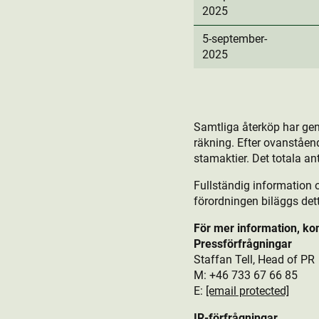
2025
5-september-
2025
Samtliga återköp har ge
räkning. Efter ovanståen
stamaktie­r. Det totala an
Fullständig information 
förordningen biläggs de
För mer information, ko
Pressförfrågningar
Staffan Tell, Head of PR
M: +46 733 67 66 85
E:
[email protected]
IR-förfrågningar