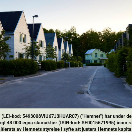
 (LEI-kod: 5493008VIU67J3HUAR07) ("Hemnet") har under den 
gt 48 000 egna stamaktie­r (ISIN-kod: SE0015671995) inom r
ierats av Hemnets styrelse i syfte att justera Hemnets kapital