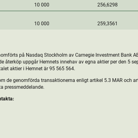
10 000
256,6298
10 000
259,3561
nomförts på Nasdaq Stockholm av Carnegie Investment Bank AB
de återköp uppgår Hemnets innehav av egna aktie­r per den 5 se
talet aktie­r i Hemnet är 95 565 564.
om de genomförda transaktionerna enligt artikel 5.3 MAR och arti
tta pressmeddelande.
ntakta: