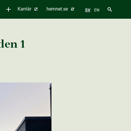
Karriär
hemnet.se
SV
EN
den 1