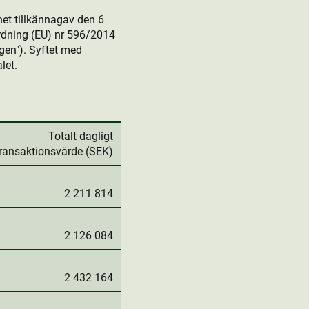
et tillkännagav den 6
dning (EU) nr 596/2014
en"). Syftet med
let.
Totalt dagligt
transaktionsvärde (SEK)
2 211 814
2 126 084
2 432 164