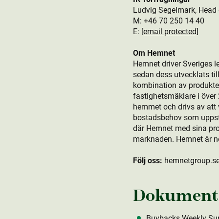
Ludvig Segelmark, Head 
M: +46 70 250 14 40
E:
[email protected]
Om Hemnet
Hemnet driver Sveriges l
sedan dess utvecklats t
kombination av produkt­er
fastighetsmäklare i öve
hemmet och drivs av att v
bostads­behov som uppstår
där Hemnet med sina produ
marknaden. Hemnet är n
Följ oss:
hemnetgroup.s
Dokument
Buybacks Weekly Su