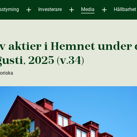
sstyrning
Investerare
Media
Hållbarhet
v aktie­r i Hemnet under
gusti, 2025 (v.34)
toriska