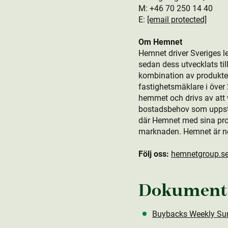
M: +46 70 250 14 40
E:
[email protected]
Om Hemnet
Hemnet driver Sveriges l
sedan dess utvecklats t
kombination av produkt­er
fastighetsmäklare i öve
hemmet och drivs av att v
bostads­behov som uppstår
där Hemnet med sina produ
marknaden. Hemnet är n
Följ oss:
hemnetgroup.s
Dokument
Buybacks Weekly Sum