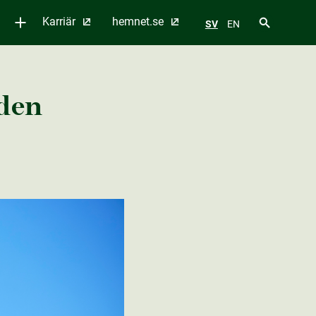
Karriär
hemnet.se
SV
EN
 den