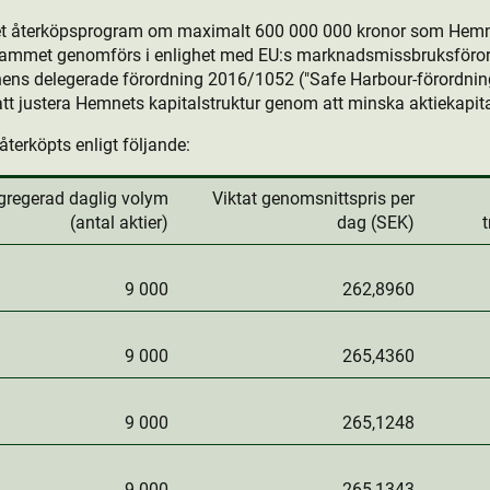
det återköpsprogram om maximalt 600 000 000 kronor som Hemn
rammet genomförs i enlighet med EU:s marknadsmissbruksföror
ns delegerade förordning 2016/1052 ("Safe Harbour-förordning
t justera Hemnets kapitalstruktur genom att minska aktie­kapita
återköpts enligt följande:
gregerad daglig volym
Viktat genomsnittspris per
(antal aktie­r)
dag (SEK)
9 000
262,8960
9 000
265,4360
9 000
265,1248
9 000
265,1343