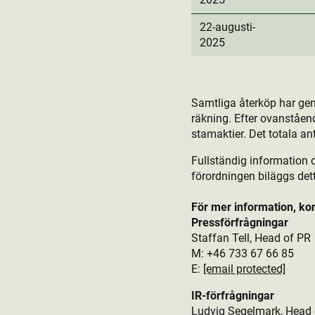
22-augusti-
2025
Samtliga återköp har ge
räkning. Efter ovanståen
stamaktie­r. Det totala an
Fullständig information 
förordningen biläggs de
För mer information, ko
Pressförfrågningar
Staffan Tell, Head of PR
M: +46 733 67 66 85
E:
[email protected]
IR-förfrågningar
Ludvig Segelmark, Head 