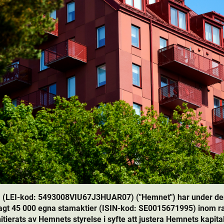
 (LEI-kod: 5493008VIU67J3HUAR07) ("Hemnet") har under den 1
gt 45 000 egna stamaktie­r (ISIN-kod: SE0015671995) inom r
ierats av Hemnets styrelse i syfte att justera Hemnets kapital