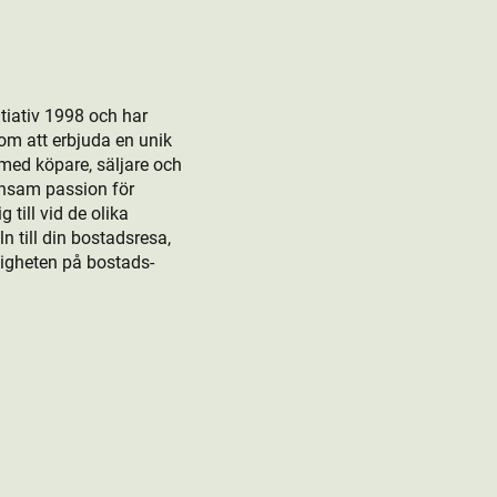
tiativ 1998 och har
om att erbjuda en unik
 med köpare, säljare och
ensam passion för
till vid de olika
 till din bostads­resa,
rligheten på bostads­