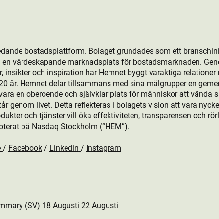
edande bostads­plattform. Bolaget grundades som ett branschini
ill en värdeskapande marknadsplats för bostads­marknaden. Gen
, insikter och inspiration har Hemnet byggt varaktiga relationer
r 20 år. Hemnet delar tillsammans med sina målgrupper en gem
ara en oberoende och självklar plats för människor att vända sig 
 genom livet. Detta reflekteras i bolagets vision att vara nyckeln
kt­er och tjänster vill öka effektiviteten, transparensen och rö
oterat på Nasdaq Stockholm (“HEM”).
e
/
Facebook
/
Linkedin
/
Instagram
mary (SV) 18 Augusti 22 Augusti