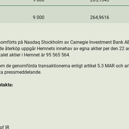
9 000
264,9616
nomförts på Nasdaq Stockholm av Carnegie Investment Bank AB
de återköp uppgår Hemnets innehav av egna aktie­r per den 22 au
talet aktie­r i Hemnet är 95 565 564.
om de genomförda transaktionerna enligt artikel 5.3 MAR och arti
tta pressmeddelande.
ntakta:
of IR