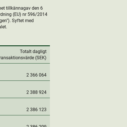
et tillkännagav den 6
dning (EU) nr 596/2014
en"). Syftet med
let.
Totalt dagligt
transaktionsvärde (SEK)
2 366 064
2 388 924
2 386 123
2 386 209