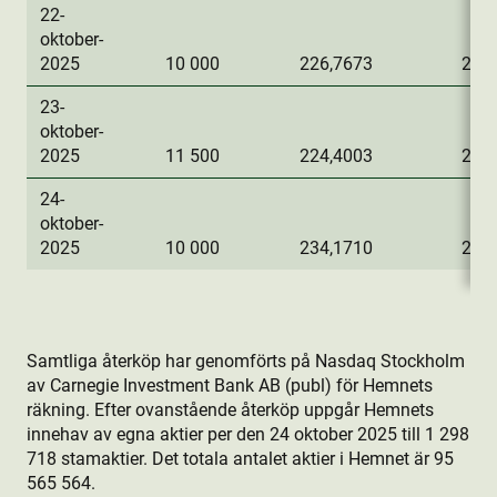
22-
oktober-
2025
10 000
226,7673
2 26
23-
oktober-
2025
11 500
224,4003
2 58
24-
oktober-
2025
10 000
234,1710
2 34
Samtliga återköp har genomförts på Nasdaq Stockholm
av Carnegie Investment Bank AB (publ) för Hemnets
räkning. Efter ovanstående återköp uppgår Hemnets
innehav av egna aktie­r per den 24 oktober 2025 till 1 298
718 stamaktie­r. Det totala antalet aktie­r i Hemnet är 95
565 564.