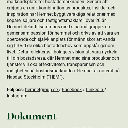
marknadsplats för bostads­marknaden. Genom att
erbjuda en unik kombination av produkt­er, insikter och
inspiration har Hemnet byggt varaktiga relationer med
köpare, säljare och fastighetsmäklare i över 20 år.
Hemnet delar tillsammans med sina målgrupper en
gemensam passion för hemmet och drivs av att vara en
oberoende och självklar plats för människor att vända
sig till vid de olika bostads­behov som uppstår genom
livet. Detta reflekteras i bolagets vision att vara nyckeln
till din bostads­resa, där Hemnet med sina produkt­er och
tjänster vill öka effektiviteten, transparensen och
rörligheten på bostads­marknaden. Hemnet är noterat på
Nasdaq Stockholm (“HEM”).
Följ oss:
hemnetgroup.se
/
Facebook
/
Linkedin
/
Instagram
Dokument