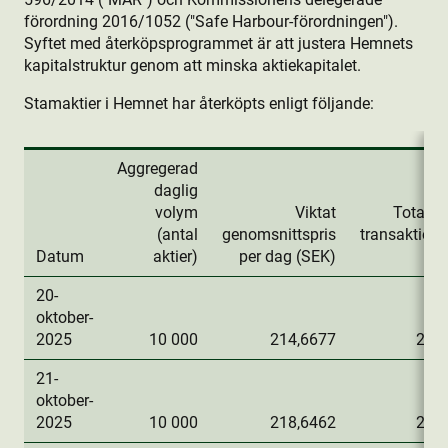
förordning 2016/1052 ("Safe Harbour-förordningen").
Syftet med återköpsprogrammet är att justera Hemnets
kapitalstruktur genom att minska aktie­kapitalet.
Stamaktie­r i Hemnet har återköpts enligt följande:
Aggregerad
daglig
volym
Viktat
Totalt d
(antal
genomsnittspris
transaktion
Datum
aktie­r)
per dag (SEK)
20-
oktober-
2025
10 000
214,6677
2 14
21-
oktober-
2025
10 000
218,6462
2 18