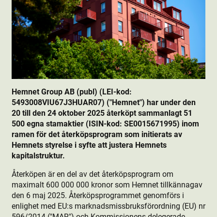
Hemnet Group AB (publ) (LEI-kod:
5493008VIU67J3HUAR07) ("Hemnet") har under den
20 till den 24 oktober 2025 återköpt sammanlagt 51
500 egna stamaktie­r (ISIN-kod: SE0015671995) inom
ramen för det återköpsprogram som initierats av
Hemnets styrelse i syfte att justera Hemnets
kapitalstruktur.
Återköpen är en del av det återköpsprogram om
maximalt 600 000 000 kronor som Hemnet tillkännagav
den 6 maj 2025. Återköpsprogrammet genomförs i
enlighet med EU:s marknadsmissbruksförordning (EU) nr
596/2014 ("MAR") och Kommissionens delegerade