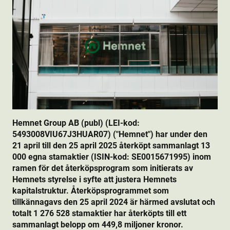
Hemnet Group AB (publ) (LEI-kod:
5493008VIU67J3HUAR07) ("Hemnet") har under den
21 april till den 25 april 2025 återköpt sammanlagt 13
000 egna stamaktie­r (ISIN-kod: SE0015671995) inom
ramen för det återköpsprogram som initierats av
Hemnets styrelse i syfte att justera Hemnets
kapitalstruktur. Återköpsprogrammet som
tillkännagavs den 25 april 2024 är härmed avslutat och
totalt 1 276 528 stamaktie­r har återköpts till ett
sammanlagt belopp om 449,8 miljoner kronor.