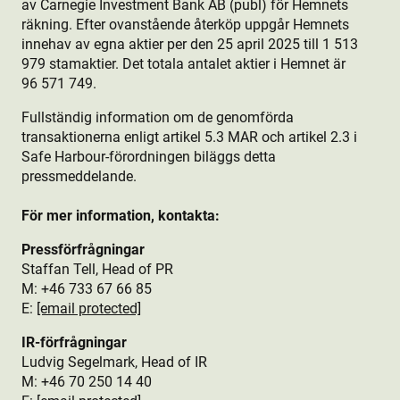
av Carnegie Investment Bank AB (publ) för Hemnets
räkning. Efter ovanstående återköp uppgår Hemnets
innehav av egna aktie­r per den 25 april 2025 till 1 513
979 stamaktie­r. Det totala antalet aktie­r i Hemnet är
96 571 749.
Fullständig information om de genomförda
transaktionerna enligt artikel 5.3 MAR och artikel 2.3 i
Safe Harbour-förordningen biläggs detta
pressmeddelande.
För mer information, kontakta:
Pressförfrågningar
Staffan Tell, Head of PR
M: +46 733 67 66 85
E:
[email protected]
IR-förfrågningar
Ludvig Segelmark, Head of IR
M: +46 70 250 14 40