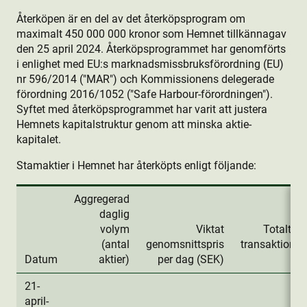
Återköpen är en del av det återköpsprogram om
maximalt 450 000 000 kronor som Hemnet tillkännagav
den 25 april 2024. Återköpsprogrammet har genomförts
i enlighet med EU:s marknadsmissbruksförordning (EU)
nr 596/2014 ("MAR") och Kommissionens delegerade
förordning 2016/1052 ("Safe Harbour-förordningen").
Syftet med återköpsprogrammet har varit att justera
Hemnets kapitalstruktur genom att minska aktie­
kapitalet.
Stamaktie­r i Hemnet har återköpts enligt följande:
Aggregerad
daglig
volym
Viktat
Totalt da
(antal
genomsnittspris
transaktions
Datum
aktie­r)
per dag (SEK)
(
21-
april-