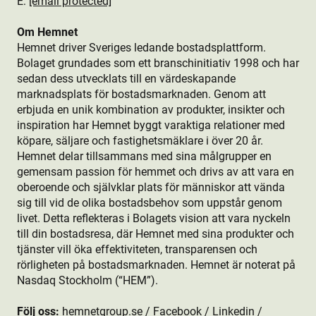
E:
[email protected]
Om Hemnet
Hemnet driver Sveriges ledande bostads­plattform.
Bolaget grundades som ett branschinitiativ 1998 och har
sedan dess utvecklats till en värdeskapande
marknadsplats för bostads­marknaden. Genom att
erbjuda en unik kombination av produkt­er, insikter och
inspiration har Hemnet byggt varaktiga relationer med
köpare, säljare och fastighetsmäklare i över 20 år.
Hemnet delar tillsammans med sina målgrupper en
gemensam passion för hemmet och drivs av att vara en
oberoende och självklar plats för människor att vända
sig till vid de olika bostads­behov som uppstår genom
livet. Detta reflekteras i Bolagets vision att vara nyckeln
till din bostads­resa, där Hemnet med sina produkt­er och
tjänster vill öka effektiviteten, transparensen och
rörligheten på bostads­marknaden. Hemnet är noterat på
Nasdaq Stockholm (“HEM”).
Följ oss:
hemnetgroup.se
/
Facebook
/
Linkedin
/