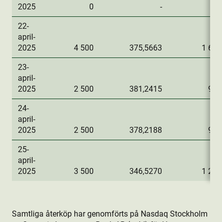
2025
0
-
22-
april-
2025
4 500
375,5663
1 690
23-
april-
2025
2 500
381,2415
953
24-
april-
2025
2 500
378,2188
945
25-
april-
2025
3 500
346,5270
1 212
Samtliga återköp har genomförts på Nasdaq Stockholm