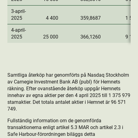
3-april-
2025
4 400
359,8687
1 583
4-april-
2025
25 000
366,1260
9 153
Samtliga återköp har genomförts på Nasdaq Stockholm
av Carnegie Investment Bank AB (publ) för Hemnets
räkning. Efter ovanstående återköp uppgår Hemnets
innehav av egna aktie­r per den 4 april 2025 till 1 375 979
stamaktie­r. Det totala antalet aktie­r i Hemnet är 96 571
749.
Fullständig information om de genomförda
transaktionerna enligt artikel 5.3 MAR och artikel 2.3 i
Safe Harbour-förordningen biläggs detta