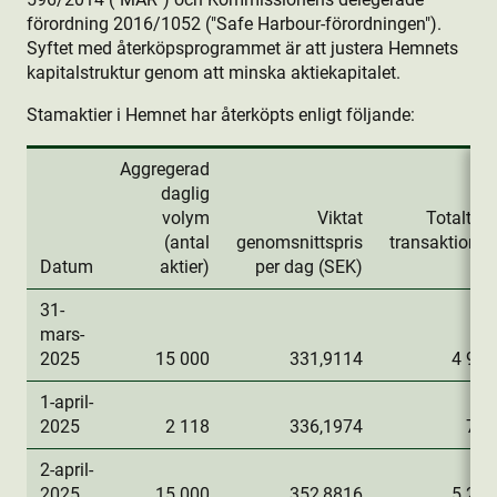
förordning 2016/1052 ("Safe Harbour-förordningen").
Syftet med återköpsprogrammet är att justera Hemnets
kapitalstruktur genom att minska aktie­kapitalet.
Stamaktie­r i Hemnet har återköpts enligt följande:
Aggregerad
daglig
volym
Viktat
Totalt da
(antal
genomsnittspris
transaktions
Datum
aktie­r)
per dag (SEK)
(
31-
mars-
2025
15 000
331,9114
4 978
1-april-
2025
2 118
336,1974
712
2-april-
2025
15 000
352,8816
5 293