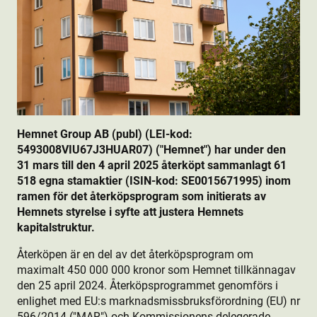
Hemnet Group AB (publ) (LEI-kod:
5493008VIU67J3HUAR07) ("Hemnet") har under den
31 mars till den 4 april 2025 återköpt sammanlagt 61
518 egna stamaktie­r (ISIN-kod: SE0015671995) inom
ramen för det återköpsprogram som initierats av
Hemnets styrelse i syfte att justera Hemnets
kapitalstruktur.
Återköpen är en del av det återköpsprogram om
maximalt 450 000 000 kronor som Hemnet tillkännagav
den 25 april 2024. Återköpsprogrammet genomförs i
enlighet med EU:s marknadsmissbruksförordning (EU) nr
596/2014 ("MAR") och Kommissionens delegerade