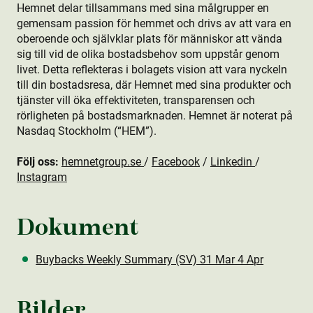
Hemnet delar tillsammans med sina målgrupper en
gemensam passion för hemmet och drivs av att vara en
oberoende och självklar plats för människor att vända
sig till vid de olika bostads­behov som uppstår genom
livet. Detta reflekteras i bolagets vision att vara nyckeln
till din bostads­resa, där Hemnet med sina produkt­er och
tjänster vill öka effektiviteten, transparensen och
rörligheten på bostads­marknaden. Hemnet är noterat på
Nasdaq Stockholm (“HEM”).
Följ oss:
hemnetgroup.se
/
Facebook
/
Linkedin
/
Instagram
Dokument
Buybacks Weekly Summary (SV) 31 Mar 4 Apr
Bilder