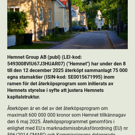
Hemnet Group AB (publ) (LEI-kod:
5493008VIU67J3HUAR07) ("Hemnet") har under den 8
till den 12 december 2025 återköpt sammanlagt 75 000
egna stamaktie­r (ISIN-kod: SE0015671995) inom
ramen för det återköpsprogram som initierats av
Hemnets styrelse i syfte att justera Hemnets
kapitalstruktur.
Återköpen är en del av det återköpsprogram om
maximalt 600 000 000 kronor som Hemnet tillkännagav
den 6 maj 2025. Återköpsprogrammet genomförs i
enlighet med EU:s marknadsmissbruksförordning (EU) nr
596/2014 ("MAR") och Kommissionens delegerade