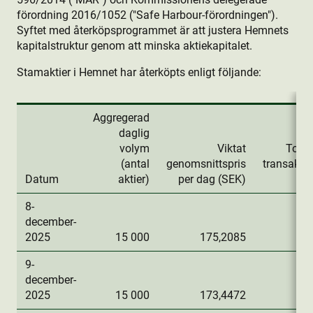
förordning 2016/1052 ("Safe Harbour-förordningen").
Syftet med återköpsprogrammet är att justera Hemnets
kapitalstruktur genom att minska aktie­kapitalet.
Stamaktie­r i Hemnet har återköpts enligt följande:
Aggregerad
daglig
volym
Viktat
Total
(antal
genomsnittspris
transakti
Datum
aktie­r)
per dag (SEK)
8-
december-
2025
15 000
175,2085
2 
9-
december-
2025
15 000
173,4472
2 