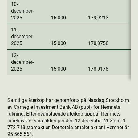
10-
december-
2025
15 000
179,9213
2 
11-
december-
2025
15 000
178,8758
2 
12-
december-
2025
15 000
178,0178
2 
Samtliga återköp har genomförts på Nasdaq Stockholm
av Carnegie Investment Bank AB (publ) för Hemnets
räkning. Efter ovanstående återköp uppgår Hemnets
innehav av egna aktie­r per den 12 december 2025 till 1
772 718 stamaktie­r. Det totala antalet aktie­r i Hemnet är
95 565 564.