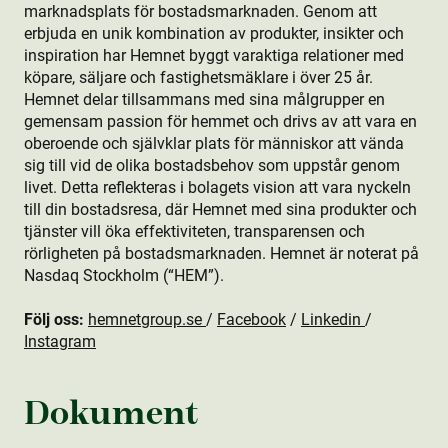
marknadsplats för bostads­marknaden. Genom att
erbjuda en unik kombination av produkt­er, insikter och
inspiration har Hemnet byggt varaktiga relationer med
köpare, säljare och fastighetsmäklare i över 25 år.
Hemnet delar tillsammans med sina målgrupper en
gemensam passion för hemmet och drivs av att vara en
oberoende och självklar plats för människor att vända
sig till vid de olika bostads­behov som uppstår genom
livet. Detta reflekteras i bolagets vision att vara nyckeln
till din bostads­resa, där Hemnet med sina produkt­er och
tjänster vill öka effektiviteten, transparensen och
rörligheten på bostads­marknaden. Hemnet är noterat på
Nasdaq Stockholm (“HEM”).
Följ oss:
hemnetgroup.se
/
Facebook
/
Linkedin
/
Instagram
Dokument