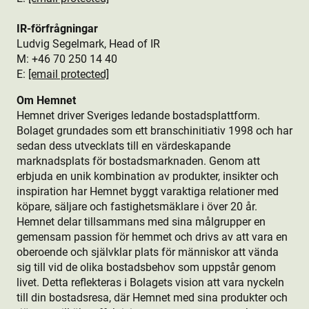
IR-förfrågningar
Ludvig Segelmark, Head of IR
M: +46 70 250 14 40
E:
[email protected]
Om Hemnet
Hemnet driver Sveriges ledande bostads­plattform.
Bolaget grundades som ett branschinitiativ 1998 och har
sedan dess utvecklats till en värdeskapande
marknadsplats för bostads­marknaden. Genom att
erbjuda en unik kombination av produkt­er, insikter och
inspiration har Hemnet byggt varaktiga relationer med
köpare, säljare och fastighetsmäklare i över 20 år.
Hemnet delar tillsammans med sina målgrupper en
gemensam passion för hemmet och drivs av att vara en
oberoende och självklar plats för människor att vända
sig till vid de olika bostads­behov som uppstår genom
livet. Detta reflekteras i Bolagets vision att vara nyckeln
till din bostads­resa, där Hemnet med sina produkt­er och