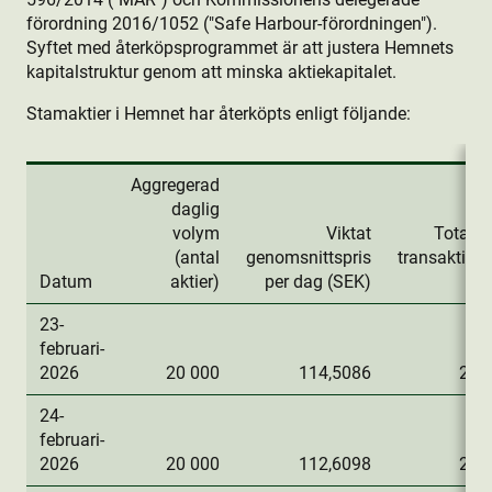
förordning 2016/1052 ("Safe Harbour-förordningen").
Syftet med återköpsprogrammet är att justera Hemnets
kapitalstruktur genom att minska aktie­kapitalet.
Stamaktie­r i Hemnet har återköpts enligt följande:
Aggregerad
daglig
volym
Viktat
Totalt 
(antal
genomsnittspris
transaktion
Datum
aktie­r)
per dag (SEK)
23-
februari-
2026
20 000
114,5086
2 2
24-
februari-
2026
20 000
112,6098
2 2