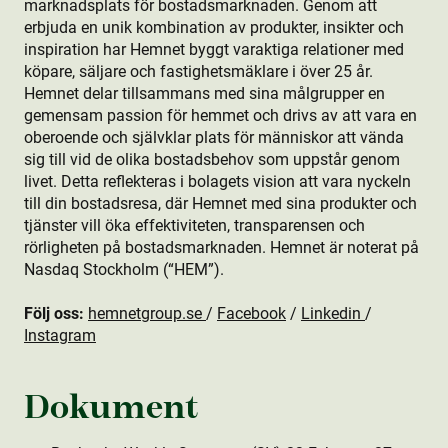
marknadsplats för bostads­marknaden. Genom att
erbjuda en unik kombination av produkt­er, insikter och
inspiration har Hemnet byggt varaktiga relationer med
köpare, säljare och fastighetsmäklare i över 25 år.
Hemnet delar tillsammans med sina målgrupper en
gemensam passion för hemmet och drivs av att vara en
oberoende och självklar plats för människor att vända
sig till vid de olika bostads­behov som uppstår genom
livet. Detta reflekteras i bolagets vision att vara nyckeln
till din bostads­resa, där Hemnet med sina produkt­er och
tjänster vill öka effektiviteten, transparensen och
rörligheten på bostads­marknaden. Hemnet är noterat på
Nasdaq Stockholm (“HEM”).
Följ oss:
hemnetgroup.se
/
Facebook
/
Linkedin
/
Instagram
Dokument