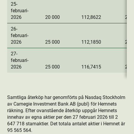
25-
februari-
2026
20 000
112,8622
2 2
26-
februari-
2026
25 000
112,1850
2 8
27-
februari-
2026
25 000
116,7415
2 9
Samtliga återköp har genomförts på Nasdaq Stockholm
av Carnegie Investment Bank AB (publ) för Hemnets
räkning. Efter ovanstående återköp uppgår Hemnets
innehav av egna aktie­r per den 27 februari 2026 till 2
647 718 stamaktie­r. Det totala antalet aktie­r i Hemnet är
95 565 564.