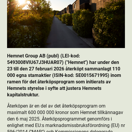
Hemnet Group AB (publ) (LEI-kod:
5493008VIU67J3HUAR07) ("Hemnet") har under den
23 till den 27 februari 2026 återköpt sammanlagt 110
000 egna stamaktie­r (ISIN-kod: SE0015671995) inom
ramen för det återköpsprogram som initierats av
Hemnets styrelse i syfte att justera Hemnets
kapitalstruktur.
Återköpen är en del av det återköpsprogram om
maximalt 600 000 000 kronor som Hemnet tillkännagav
den 6 maj 2025. Återköpsprogrammet genomförs i
enlighet med EU:s marknadsmissbruksförordning (EU) nr
596/2014 ("MAR") och Kommissionens delegerade