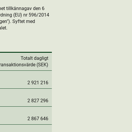
et tillkännagav den 6
dning (EU) nr 596/2014
en"). Syftet med
let.
Totalt dagligt
transaktionsvärde (SEK)
2 921 216
2 827 296
2 867 646