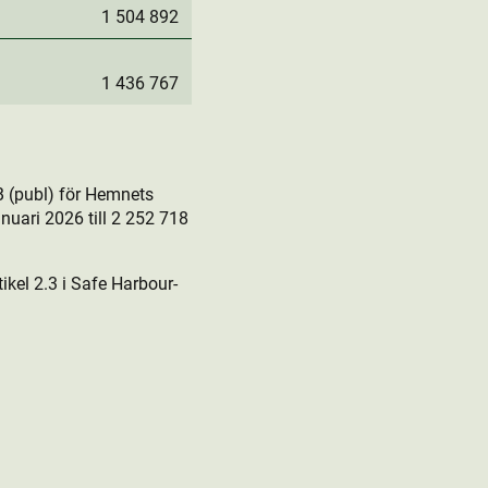
1 504 892
1 436 767
 (publ) för Hemnets
nuari 2026 till 2 252 718
kel 2.3 i Safe Harbour-