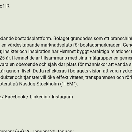
of IR
edande bostads­plattform. Bolaget grundades som ett branschini
ill en värdeskapande marknadsplats för bostads­marknaden. Gen
, insikter och inspiration har Hemnet byggt varaktiga relationer
r 25 år. Hemnet delar tillsammans med sina målgrupper en gem
ara en oberoende och självklar plats för människor att vända sig 
 genom livet. Detta reflekteras i bolagets vision att vara nyckeln
kt­er och tjänster vill öka effektiviteten, transparensen och rö
oterat på Nasdaq Stockholm (“HEM”).
e
/
Facebook
/
Linkedin
/
Instagram
mmary (SV) 26 January 30 January