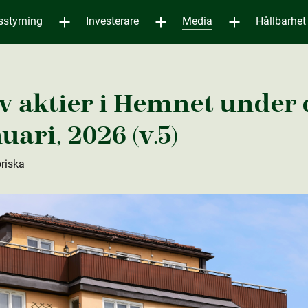
sstyrning
Investerare
Media
Hållbarhet
v aktie­r i Hemnet under
nuari, 2026 (v.5)
oriska