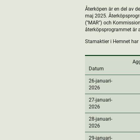
Återköpen är en del av 
maj 2025. Återköpsprog
("MAR") och Kommissione
återköpsprogrammet är at
Stamaktie­r i Hemnet har 
Agg
Datum
26-januari-
2026
27-januari-
2026
28-januari-
2026
29-januari-