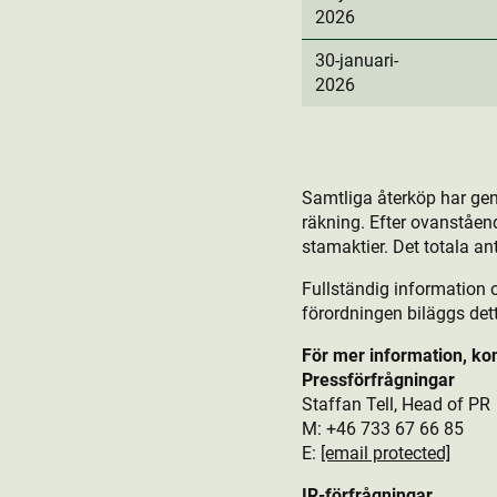
2026
30-januari-
2026
Samtliga återköp har ge
räkning. Efter ovanståen
stamaktie­r. Det totala an
Fullständig information 
förordningen biläggs de
För mer information, ko
Pressförfrågningar
Staffan Tell, Head of PR
M: +46 733 67 66 85
E:
[email protected]
IR-förfrågningar