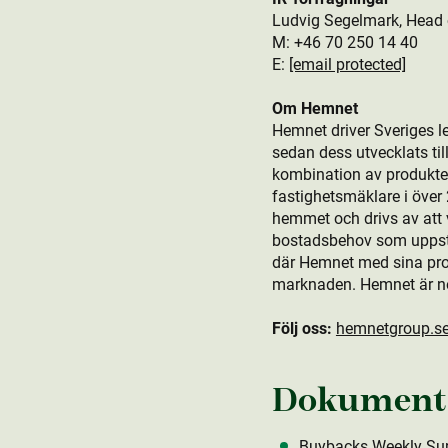
Ludvig Segelmark, Head 
M: +46 70 250 14 40
E:
[email protected]
Om Hemnet
Hemnet driver Sveriges l
sedan dess utvecklats t
kombination av produkt­er
fastighetsmäklare i öve
hemmet och drivs av att v
bostads­behov som uppstår
där Hemnet med sina produ
marknaden. Hemnet är n
Följ oss:
hemnetgroup.s
Dokument
Buybacks Weekly Su