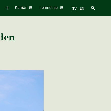
Karriär
hemnet.se
SV
EN
 den