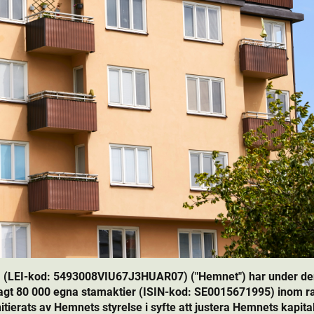
 (LEI-kod: 5493008VIU67J3HUAR07) ("Hemnet") har under den 2
gt 80 000 egna stamaktie­r (ISIN-kod: SE0015671995) inom r
ierats av Hemnets styrelse i syfte att justera Hemnets kapital