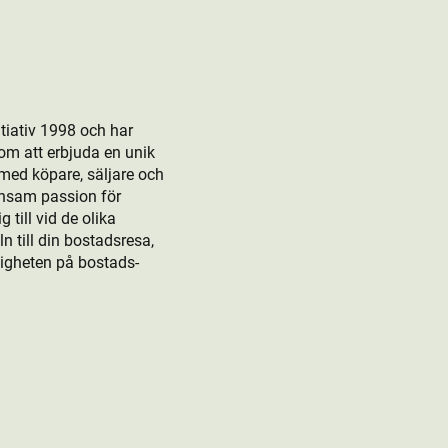
tiativ 1998 och har
om att erbjuda en unik
 med köpare, säljare och
ensam passion för
till vid de olika
 till din bostads­resa,
rligheten på bostads­