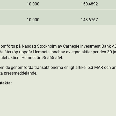
10 000
150,4892
10 000
143,6767
nomförts på Nasdaq Stockholm av Carnegie Investment Bank AB
de återköp uppgår Hemnets innehav av egna aktie­r per den 30 ja
talet aktie­r i Hemnet är 95 565 564.
om de genomförda transaktionerna enligt artikel 5.3 MAR och arti
tta pressmeddelande.
ntakta: