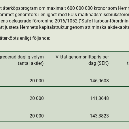
det återköpsprogram om maximalt 600 000 000 kronor som Hemn
rammet genomförs i enlighet med EU:s marknadsmissbruksföror
ns delegerade förordning 2016/1052 ("Safe Harbour-förordning
t justera Hemnets kapitalstruktur genom att minska aktie­kapita
återköpts enligt följande:
regerad daglig volym
Viktat genomsnittspris per
(antal aktie­r)
dag (SEK)
20 000
146,0608
20 000
141,3648
20 000
143,3823