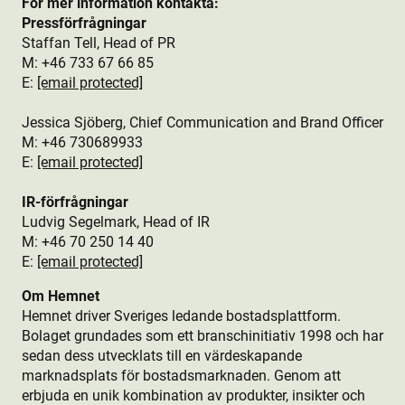
För mer information kontakta:
Pressförfrågningar
Staffan Tell, Head of PR
M: +46 733 67 66 85
E:
[email protected]
Jessica Sjöberg, Chief Communication and Brand Officer
M: +46 730689933
E:
[email protected]
IR-förfrågningar
Ludvig Segelmark, Head of IR
M: +46 70 250 14 40
E:
[email protected]
Om Hemnet
Hemnet driver Sveriges ledande bostads­plattform.
Bolaget grundades som ett branschinitiativ 1998 och har
sedan dess utvecklats till en värdeskapande
marknadsplats för bostads­marknaden. Genom att
erbjuda en unik kombination av produkt­er, insikter och