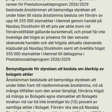
ramen för Prestationsaktie­program 2026/2029
beslutade årsstämman att bemyndiga styrelsen att
under tiden till nästa årsstämma besluta om förvärv av
upp till 355 000 stamaktie­r i Hemnet genom handel på
Nasdaq Stockholm till ett pris per aktie­ inom vid
förvärvstillfället gällande kursintervall, och priset får inte
överstiga det högre av priserna för den senaste
oberoende handeln och det högsta aktuella oberoende
köpbudet på Nasdaq Stockholm samt att överlåta högst
355 000 stamaktie­r i Hemnet till deltagarna i
Prestationsaktie­program 2026/2029.
Bemyndigande för styrelsen att besluta om återköp av
bolagets aktie­r
Årsstämman beslutade att bemyndiga styrelsen att
under tiden fram till nästkommande årsstämma, vid så
många tillfällen som den anser lämpligt, förvärva högst
så många av Bolagets egna stamaktie­r att Bolagets
innehav vid var tid inte överstiger tio (10) procent av
samtliga aktie­r i Bolaget. Förvärv ska ske på Nasdaq