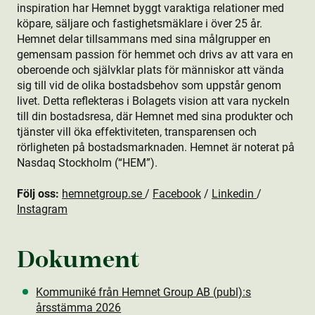
inspiration har Hemnet byggt varaktiga relationer med
köpare, säljare och fastighetsmäklare i över 25 år.
Hemnet delar tillsammans med sina målgrupper en
gemensam passion för hemmet och drivs av att vara en
oberoende och självklar plats för människor att vända
sig till vid de olika bostads­behov som uppstår genom
livet. Detta reflekteras i Bolagets vision att vara nyckeln
till din bostads­resa, där Hemnet med sina produkt­er och
tjänster vill öka effektiviteten, transparensen och
rörligheten på bostads­marknaden. Hemnet är noterat på
Nasdaq Stockholm (“HEM”).
Följ oss:
hemnetgroup.se
/
Facebook
/
Linkedin
/
Instagram
Dokument
Kommuniké från Hemnet Group AB (publ):s
årsstämma 2026