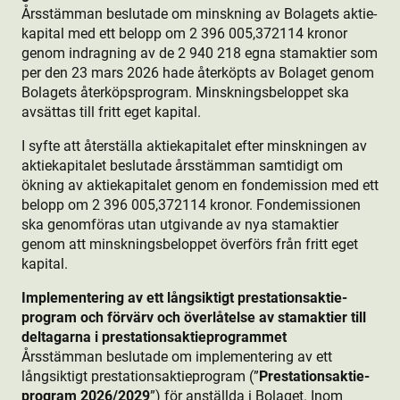
Årsstämman beslutade om minskning av Bolagets aktie­
kapital med ett belopp om 2 396 005,372114 kronor
genom indragning av de 2 940 218 egna stamaktie­r som
per den 23 mars 2026 hade återköpts av Bolaget genom
Bolagets återköpsprogram. Minskningsbeloppet ska
avsättas till fritt eget kapital.
I syfte att återställa aktie­kapitalet efter minskningen av
aktie­kapitalet beslutade årsstämman samtidigt om
ökning av aktie­kapitalet genom en fondemission med ett
belopp om 2 396 005,372114 kronor. Fondemissionen
ska genomföras utan utgivande av nya stamaktie­r
genom att minskningsbeloppet överförs från fritt eget
kapital.
Implementering av ett långsiktigt prestationsaktie­
program och förvärv och överlåtelse av stamaktie­r till
deltagarna i prestationsaktie­programmet
Årsstämman beslutade om implementering av ett
långsiktigt prestationsaktie­program (”
Prestationsaktie­
program 2026/2029
”) för anställda i Bolaget. Inom