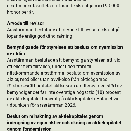
ersättningsutskottets ordförande ska utgå med 90 000
kronor per år.
Arvode till revisor
Årsstämman beslutade att arvode till revisorn ska utgå
löpande enligt godkänd räkning.
Bemyndigande för styrelsen att besluta om nyemission
av aktie­r
Årsstämman beslutade att bemyndiga styrelsen att, vid
ett eller flera tillfällen, under tiden fram till
nästkommande årsstämma, besluta om nyemission av
aktie­r, med eller utan avvikelse från aktie­ägarnas
företrädesrätt. Antalet aktie­r som emitteras med stöd av
bemyndigandet får inte överstiga högst tio (10) procent
av aktie­kapitalet baserat på aktie­kapitalet i Bolaget vid
tidpunkten för årsstämman 2026.
Beslut om minskning av aktie­kapitalet genom
indragning av egna aktie­r och ökning av aktie­kapitalet
genom fondemission