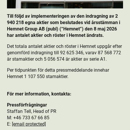
Till följd av implementeringen av den indragning av 2
940 218 egna aktie­r som beslutades vid årsstämman i
Hemnet Group AB (publ) (“Hemnet”) den 8 maj 2026
har antalet aktie­r och röster i Hemnet ändrats.
Det totala antalet aktie­r och röster i Hemnet uppgår efter
genomförd indragning till 92 625 346, varav 87 568 772
är stamaktie­r och 5 056 574 är aktie­r av serie A1.
Per tidpunkten för detta pressmeddelande innehar
Hemnet 1 107 550 stamaktie­r.
För mer information, kontakta:
Pressförfrågningar
Staffan Tell, Head of PR
M: +46 733 67 66 85
E:
[email protected]