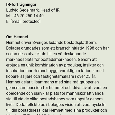
IR-förfrågningar
Ludvig Segelmark, Head of IR
M: +46 70 250 14 40
E:
[email protected]
Om Hemnet
Hemnet driver Sveriges ledande bostads­plattform.
Bolaget grundades som ett branschinitiativ 1998 och har
sedan dess utvecklats till en värdeskapande
marknadsplats för bostads­marknaden. Genom att
erbjuda en unik kombination av produkt­er, insikter och
inspiration har Hemnet byggt varaktiga relationer med
köpare, säljare och fastighetsmäklare i över 25 år.
Hemnet delar tillsammans med sina målgrupper en
gemensam passion för hemmet och drivs av att vara en
oberoende och självklar plats för människor att vända
sig till vid de olika bostads­behov som uppstår genom
livet. Detta reflekteras i bolagets vision att vara nyckeln
till din bostads­resa, där Hemnet med sina produkt­er och