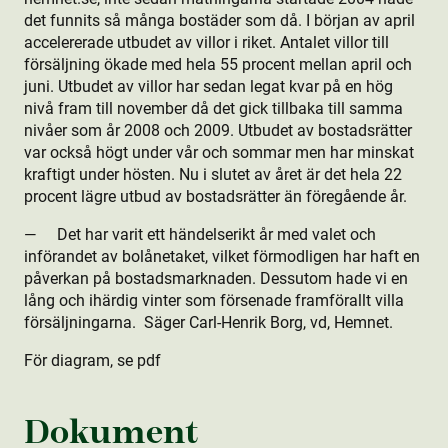
det funnits så många bostäder som då. I början av april
accelererade utbudet av villor i riket. Antalet villor till
försäljning ökade med hela 55 procent mellan april och
juni. Utbudet av villor har sedan legat kvar på en hög
nivå fram till november då det gick tillbaka till samma
nivåer som år 2008 och 2009. Utbudet av bostads­rätter
var också högt under vår och sommar men har minskat
kraftigt under hösten. Nu i slutet av året är det hela 22
procent lägre utbud av bostads­rätter än föregående år.
— Det har varit ett händelserikt år med valet och
införandet av bolånetaket, vilket förmodligen har haft en
påverkan på bostads­marknaden. Dessutom hade vi en
lång och ihärdig vinter som försenade framförallt villa
försäljningarna. Säger Carl-Henrik Borg, vd, Hemnet.
För diagram, se pdf
Dokument