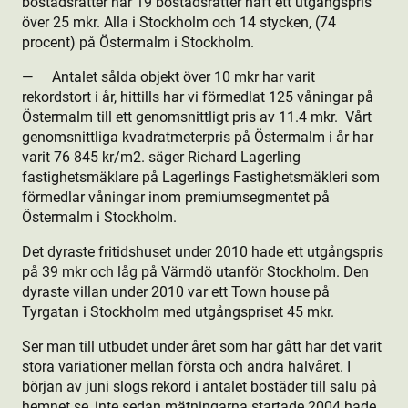
bostads­rätter har 19 bostads­rätter haft ett utgångspris
över 25 mkr. Alla i Stockholm och 14 stycken, (74
procent) på Östermalm i Stockholm.
— Antalet sålda objekt över 10 mkr har varit
rekordstort i år, hittills har vi förmedlat 125 våningar på
Östermalm till ett genomsnittligt pris av 11.4 mkr. Vårt
genomsnittliga kvadratmeterpris på Östermalm i år har
varit 76 845 kr/m2. säger Richard Lagerling
fastighetsmäklare på Lagerlings Fastighetsmäkleri som
förmedlar våningar inom premiumsegmentet på
Östermalm i Stockholm.
Det dyraste fritidshuset under 2010 hade ett utgångspris
på 39 mkr och låg på Värmdö utanför Stockholm. Den
dyraste villan under 2010 var ett Town house på
Tyrgatan i Stockholm med utgångspriset 45 mkr.
Ser man till utbudet under året som har gått har det varit
stora variationer mellan första och andra halvåret. I
början av juni slogs rekord i antalet bostäder till salu på
hemnet.se, inte sedan mätningarna startade 2004 hade