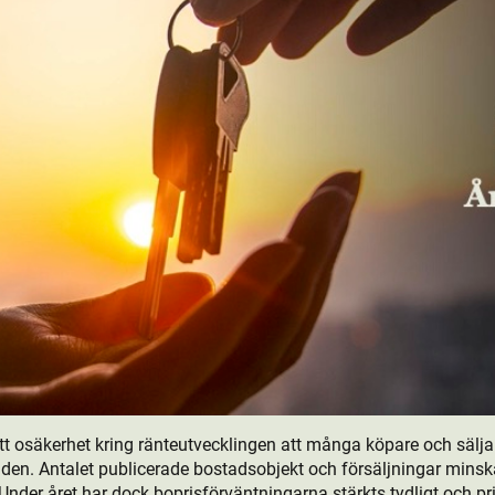
tt osäkerhet kring ränteutvecklingen att många köpare och sälj
en. Antalet publicerade bostads­objekt och försäljningar mins
Under året har dock boprisförväntningarna stärkts tydligt och pr