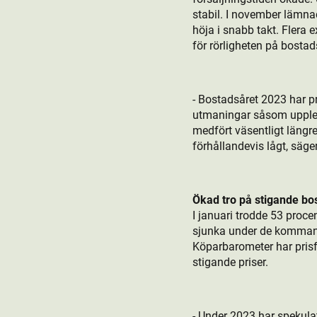
stabil. I november lämn
höja i snabb takt. Flera 
för rörligheten på bosta
- Bostadsåret 2023 har pr
utmaningar såsom upplevd
medfört väsentligt längre
förhållandevis lågt, säge
Ökad tro på stigande bos
I januari trodde 53 proc
sjunka under de kommande
Köparbarometer har prisf
stigande priser.
- Under 2023 har spekula