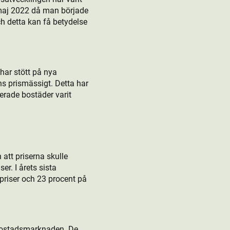
 maj 2022 då man började
ch detta kan få betydelse
 har stött på nya
s prismässigt. Detta har
cerade bostäder varit
att priserna skulle
r. I årets sista
priser och 23 procent på
bostads­marknaden. De