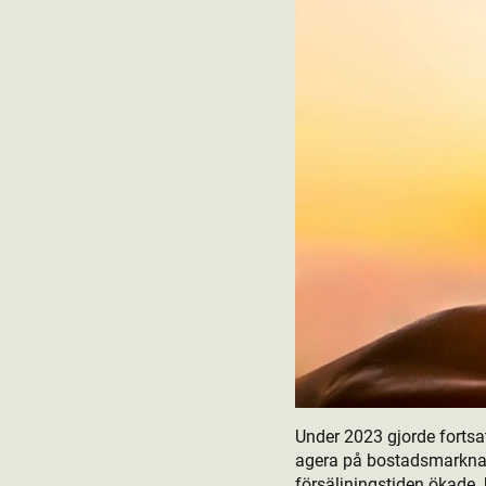
Under 2023 gjorde fortsa
agera på bostads­marknad
försäljningstiden ökade. 