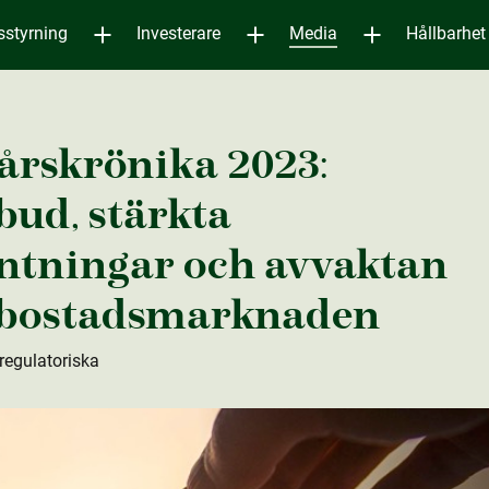
sstyrning
Investerare
Media
Hållbarhet
årskrönika 2023:
ud, stärkta
äntningar och avvaktan
 bostads­marknaden
 regulatoriska