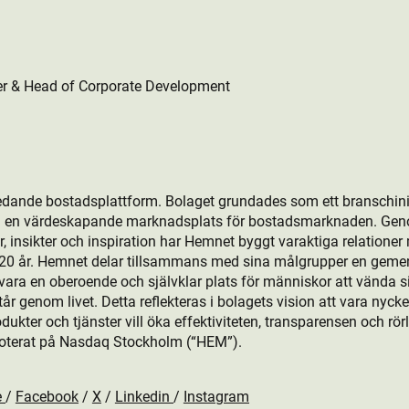
er & Head of Corporate Development
edande bostads­plattform. Bolaget grundades som ett branschini
ill en värdeskapande marknadsplats för bostads­marknaden. Gen
, insikter och inspiration har Hemnet byggt varaktiga relationer
r 20 år. Hemnet delar tillsammans med sina målgrupper en gem
ara en oberoende och självklar plats för människor att vända sig 
 genom livet. Detta reflekteras i bolagets vision att vara nyckeln
kt­er och tjänster vill öka effektiviteten, transparensen och rö
oterat på Nasdaq Stockholm (“HEM”).
e
/
Facebook
/
X
/
Linkedin
/
Instagram