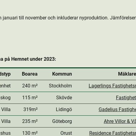
en januari till november och inkluderar nyprodukt­ion. Jämförels
na på Hemnet under 2023:
s­typ
Boarea
Kommun
Mäklare
enhet
240 m²
Stockholm
Lagerlings Fastighets
/skog
115 m²
Skövde
Fastighe
Villa
319m²
Lidingö
Gadelius Fastigh
Villa
235 m²
Göteborg
Ahre Villor & V
dshus
130 m²
Orust
Residence Fastighets