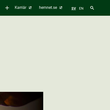
Karriär
hemnet.se
SV
EN