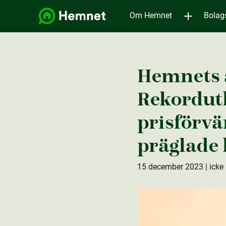
Om Hemnet
Bolag
Hemnets 
Rekordutb
prisförv
präglade
15 december 2023
| icke