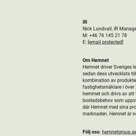
IR
Nick Lundvall, IR Manag
M: +46 76
145 21 78
E:
[email protected]
Om Hemnet
Hemnet driver Sveriges l
sedan dess utvecklats t
kombination av produkt­er
fastighetsmäklare i öve
hemmet och drivs av att v
bostads­behov som uppstår
där Hemnet med sina produ
marknaden. Hemnet är n
Följ oss:
hemnetgroup.s