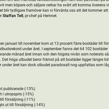
ivit men köpare och säljare verkar ha svårt att komma överens vilk
 blir tydligare framöver kan vi förvänta oss att det kommer att 
er
Staffan Tell
, pr-chef på Hemnet.
den januari till november kom ut 13 procent färre bostäder till fö
utbudsrekord under året. I september fanns det 64 102 bostäder ti
arande månad året innan och den högsta nivån som noterats så lå
 Det höga utbudet beror främst på att bostäder ligger längre tid 
er under året kan dock utbudet paradoxalt nog uppfattas som lågt
kt publicerade (-13%)
t i utropspris (-15%)
till försäljning (-11%)
s ut till försäljning (-14%)