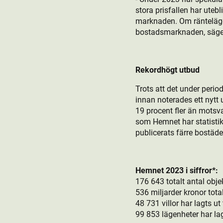
stora prisfallen har utebl
marknaden. Om ränteläget
bostads­marknaden, säg
Rekordhögt utbud
Trots att det under perio
innan noterades ett nytt 
19 procent fler än motsv
som Hemnet har statistik.
publicerats färre bostäd
Hemnet 2023 i siffror*:
176 643 totalt antal obje
536 miljarder kronor total
48 731 villor har lagts ut 
99 853 lägenheter har lagt