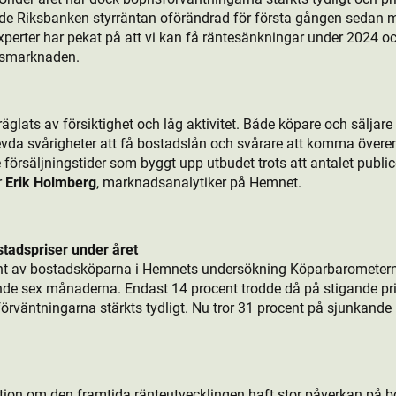
ade Riksbanken styrräntan oförändrad för första gången sedan
experter har pekat på att vi kan få räntesänkningar under 2024 o
ds­marknaden.
äglats av försiktighet och låg aktivitet. Både köpare och säljare
a svårigheter att få bostads­lån och svårare att komma överen
 försäljningstider som byggt upp utbudet trots att antalet publi
r
Erik Holmberg
, marknadsanalytiker på Hemnet.
tads­priser under året
ent av bostads­köparna i Hemnets undersökning Köparbarometern 
 sex månaderna. Endast 14 procent trodde då på stigande prise
örväntningarna stärkts tydligt. Nu tror 31 procent på sjunkande 
tion om den framtida ränteutvecklingen haft stor påverkan på 