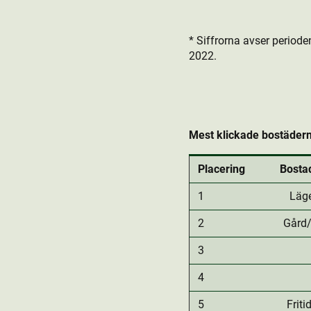
* Siffrorna avser period
2022.
Mest klickade bostäder
Placering
Bostad
1
Läg
2
Gård
3
4
5
Friti