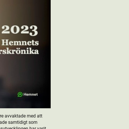
are avvaktade med att
kade samtidigt som
isutvecklingen har varit