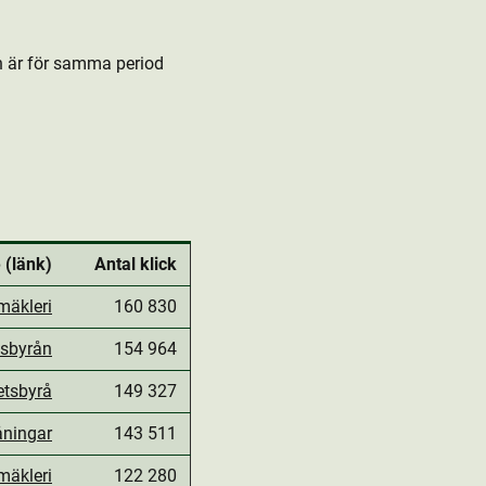
en är för samma period
 (länk)
Antal klick
mäkleri
160 830
tsbyrån
154 964
etsbyrå
149 327
åningar
143 511
mäkleri
122 280