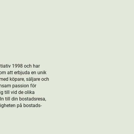
tiativ 1998 och har
om att erbjuda en unik
 med köpare, säljare och
ensam passion för
till vid de olika
 till din bostads­resa,
rligheten på bostads­