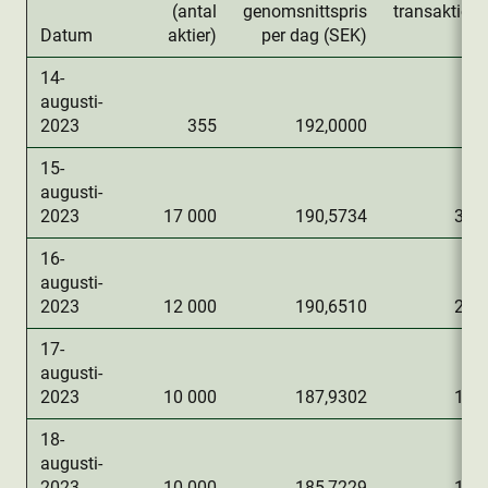
(antal
genomsnittspris
transaktion
Datum
aktie­r)
per dag (SEK)
14-
augusti-
2023
355
192,0000
6
15-
augusti-
2023
17 000
190,5734
3 2
16-
augusti-
2023
12 000
190,6510
2 2
17-
augusti-
2023
10 000
187,9302
1 8
18-
augusti-
2023
10 000
185,7229
1 8