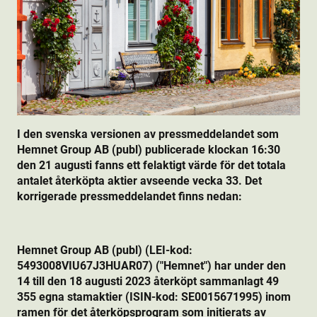
I den svenska versionen av pressmeddelandet som
Hemnet Group AB (publ) publicerade klockan 16:30
den 21 augusti fanns ett felaktigt värde för det totala
antalet återköpta aktie­r avseende vecka 33. Det
korrigerade pressmeddelandet finns nedan:
Hemnet Group AB (publ) (LEI-kod:
5493008VIU67J3HUAR07) ("Hemnet") har under den
14 till den 18 augusti 2023 återköpt sammanlagt 49
355 egna stamaktie­r (ISIN-kod: SE0015671995) inom
ramen för det återköpsprogram som initierats av