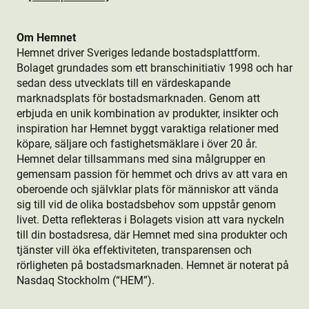
Om Hemnet
Hemnet driver Sveriges ledande bostads­plattform.
Bolaget grundades som ett branschinitiativ 1998 och har
sedan dess utvecklats till en värdeskapande
marknadsplats för bostads­marknaden. Genom att
erbjuda en unik kombination av produkt­er, insikter och
inspiration har Hemnet byggt varaktiga relationer med
köpare, säljare och fastighetsmäklare i över 20 år.
Hemnet delar tillsammans med sina målgrupper en
gemensam passion för hemmet och drivs av att vara en
oberoende och självklar plats för människor att vända
sig till vid de olika bostads­behov som uppstår genom
livet. Detta reflekteras i Bolagets vision att vara nyckeln
till din bostads­resa, där Hemnet med sina produkt­er och
tjänster vill öka effektiviteten, transparensen och
rörligheten på bostads­marknaden. Hemnet är noterat på
Nasdaq Stockholm (“HEM”).