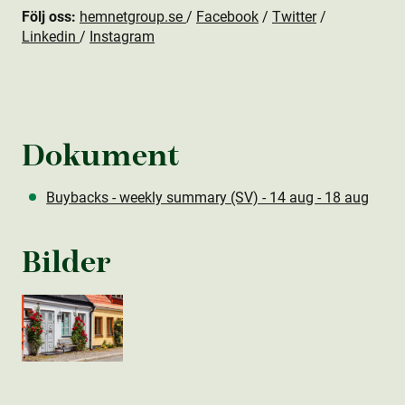
Följ oss:
hemnetgroup.se
/
Facebook
/
Twitter
/
Linkedin
/
Instagram
Dokument
Buybacks - weekly summary (SV) - 14 aug - 18 aug
Bilder