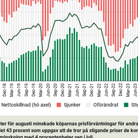
r för augusti minskade köparnas prisförväntningar för andr
 det 43 procent som uppgav att de tror på stigande priser de 
minskning med 4 procentenheter sen i juli.