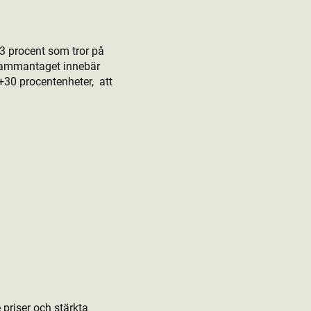
13 procent som tror på
 Sammantaget innebär
 +30 procentenheter,
att
priser och stärkta