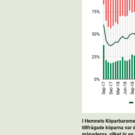
I Hemnets Köparbaromete
tillfrågade köparna var
månaderna, vilket är en 