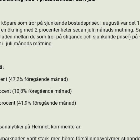
köpare som tror på sjunkande bostads­priser. I augusti var det 
r, en ökning med 2 procentenheter sedan juli månads mätning.
llnaden mellan de som tror på stigande och sjunkande priser) på
 i
juli månads mätning.
å:
cent (47,2% föregående månad)
rocent (10,8% föregående månad)
 procent (41,9% föregående månad)
analytiker på Hemnet, kommenterar:
­marknaden varit stark, med högre försäljningsvolymer, stigande 