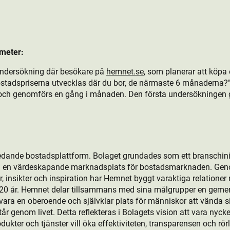
meter:
undersökning där besökare på
hemnet.se
, som planerar att köpa
bostads­priserna utvecklas där du bor, de närmaste 6 månaderna
och genomförs en gång i månaden. Den första undersökningen
edande bostads­plattform. Bolaget grundades som ett branschini
ill en värdeskapande marknadsplats för bostads­marknaden. Gen
, insikter och inspiration har Hemnet byggt varaktiga relationer
r 20 år. Hemnet delar tillsammans med sina målgrupper en gem
ara en oberoende och självklar plats för människor att vända sig 
 genom livet. Detta reflekteras i Bolagets vision att vara nyckeln
kt­er och tjänster vill öka effektiviteten, transparensen och rö