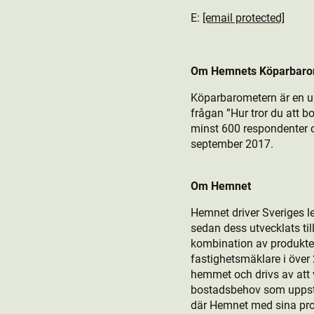
E:
[email protected]
Om Hemnets Köparbaro
Köparbarometern är en 
frågan ”Hur tror du att 
minst 600 respondenter 
september 2017.
Om Hemnet
Hemnet driver Sveriges l
sedan dess utvecklats t
kombination av produkt­er
fastighetsmäklare i öve
hemmet och drivs av att v
bostads­behov som uppstår
där Hemnet med sina produ