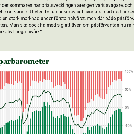
nder sommaren har prisutvecklingen återigen varit svagare, och
ket ökar sannolikheten för en prismässigt svagare marknad under 
d en stark marknad under första halvåret, men där både prisför
sten. Man ska dock ha med sig att även om prisförväntan nu mi
relativt höga nivåer”.