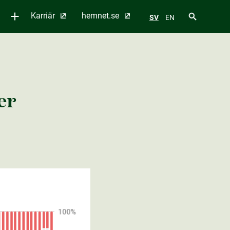
Karriär
hemnet.se
SV
EN
er