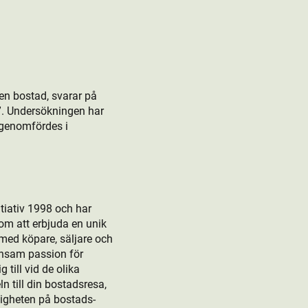
 en bostad, svarar på
?”. Undersökningen har
 genomfördes i
tiativ 1998 och har
om att erbjuda en unik
 med köpare, säljare och
ensam passion för
till vid de olika
 till din bostads­resa,
rligheten på bostads­