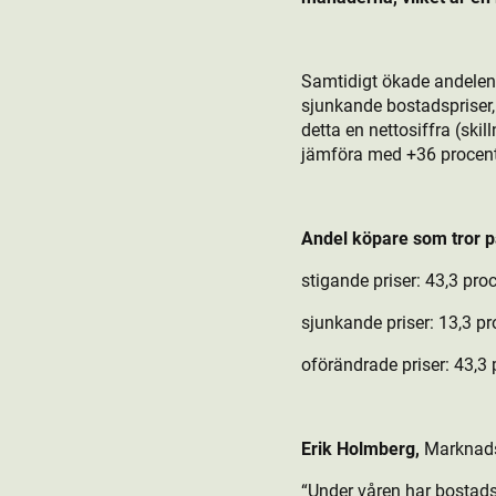
Samtidigt ökade andelen 
sjunkande bostads­prise
detta en nettosiffra (ski
jämföra med +36 procent
Andel köpare som tror p
stigande priser:
43,3 pro
sjunkande priser:
13,3 p
oförändrade priser:
43,3
Erik Holmberg,
Marknads
“Under våren har bostads