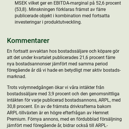
MSEK vilket ger en EBITDA-marginal på 52,6 procent
(53,8). Minskningen förklaras främst av färre
publicerade objekt i kombination med fortsatta
investeringar i produkt­utveckling.
Kommentarer
En fortsatt avvaktan hos bostads­säljare och köpare gör
att det under kvartalet publicerades 21,6 procent färre
nya bostads­annonser jämfört med samma period
föregående år då vi hade en betydligt mer aktiv bostads­
marknad.
Trots volymnedgången ökar vi våra intäkter från
bostads­säljare med 3,9 procent och den genomsnittliga
intäkten för varje publicerad bostads­annons, ARPL, med
30,8 procent. En av de främsta drivkrafterna bakom
ARPL-tillväxten är en högre efterfrågan av Hemnet
Premium. Förnya annons, med en fördubblad försäljning
jämfört med föregående år, bidrar också till ARPL-