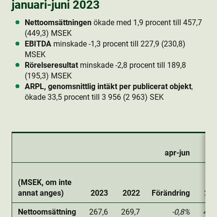
januari-juni 2023
Nettoomsättningen
ökade med 1,9 procent till 457,7
(449,3) MSEK
EBITDA
minskade -1,3 procent till 227,9 (230,8)
MSEK
Rörelseresultat
minskade -2,8 procent till 189,8
(195,3) MSEK
ARPL, genomsnittlig intäkt per publicerat objekt
,
ökade 33,5 procent till 3 956 (2 963) SEK
apr-jun
(MSEK, om inte
annat anges)
2023
2022
Förändring
20
Nettoomsättning
267,6
269,7
-0,8%
457