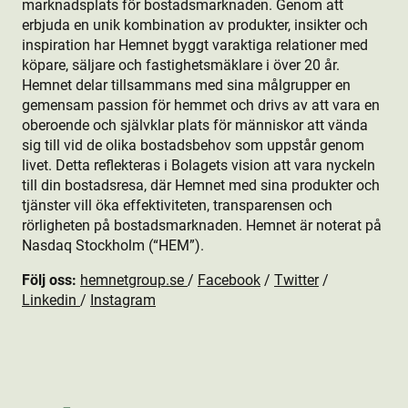
marknadsplats för bostads­marknaden. Genom att
erbjuda en unik kombination av produkt­er, insikter och
inspiration har Hemnet byggt varaktiga relationer med
köpare, säljare och fastighetsmäklare i över 20 år.
Hemnet delar tillsammans med sina målgrupper en
gemensam passion för hemmet och drivs av att vara en
oberoende och självklar plats för människor att vända
sig till vid de olika bostads­behov som uppstår genom
livet. Detta reflekteras i Bolagets vision att vara nyckeln
till din bostads­resa, där Hemnet med sina produkt­er och
tjänster vill öka effektiviteten, transparensen och
rörligheten på bostads­marknaden. Hemnet är noterat på
Nasdaq Stockholm (“HEM”).
Följ oss:
hemnetgroup.se
/
Facebook
/
Twitter
/
Linkedin
/
Instagram