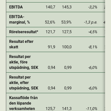
EBITDA
140,7
145,3
-3,2%
227
EBITDA-
marginal, %
52,6%
53,9%
-1,3 p.e.
49,
Rörelseresultat*
121,7
127,5
-4,5%
189
Resultat efter
skatt
91,9
100,0
-8,1%
142
Resultat per
aktie­, före
utspädning, SEK
0,94
0,99
-6,0%
1,
Resultat per
aktie­, efter
utspädning, SEK
0,94
0,99
-6,0%
1,
Kassaflöde från
den löpande
verksamheten
125,7
141,3
-11,0%
199