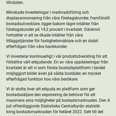
tillväxten.
Minskade investeringar i marknadsföring och
displayannonsering från våra företagskunder, framförallt
bostads­utvecklare, ligger bakom lägre intäkter från
företagskunder på 14,2 procent i kvartalet. Däremot
fortsätter vi att se ökade intäkter från våra
tilläggstjänster för fastighetsmäklare och en stabil
efterfrågan från våra bankkunder.
Vi investerar kontinuerligt i vår produkt­utveckling för att
förbättra vårt erbjudande. En av våra uppdateringar från
kvartalet är att vi som första bostads­plattform i landet
möjliggjort bilder även på sålda bostäder, en mycket
efterfrågad funktion­ hos våra besökare.
Vi är stolta över att erbjuda en plattform som ger
bostads­säljare den exponering de behöver för att
maximera sina möjligheter på bostads­marknaden. Den 4
juli offentliggjorde Statistiska Centralbyrån statistik
kring bostads­marknaden för helåret 2022. Sett till det