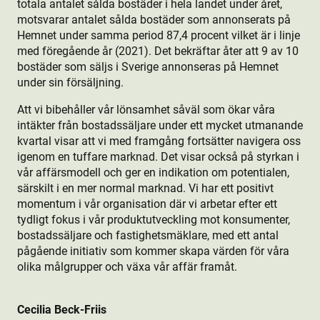
totala antalet sålda bostäder i hela landet under året,
motsvarar antalet sålda bostäder som annonserats på
Hemnet under samma period 87,4 procent vilket är i linje
med föregående år (2021). Det bekräftar åter att 9 av 10
bostäder som säljs i Sverige annonseras på Hemnet
under sin försäljning.
Att vi bibehåller vår lönsamhet såväl som ökar våra
intäkter från bostads­säljare under ett mycket utmanande
kvartal visar att vi med framgång fortsätter navigera oss
igenom en tuffare marknad. Det visar också på styrkan i
vår affärsmodell och ger en indikation om potentialen,
särskilt i en mer normal marknad. Vi har ett positivt
momentum i vår organisation där vi arbetar efter ett
tydligt fokus i vår produkt­utveckling mot konsumenter,
bostads­säljare och fastighetsmäklare, med ett antal
pågående initiativ som kommer skapa värden för våra
olika målgrupper och växa vår affär framåt.
Cecilia Beck-Friis